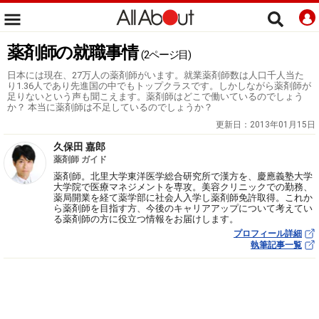
薬剤師の就職事情
(2ページ目)
日本には現在、27万人の薬剤師がいます。就業薬剤師数は人口千人当た
り1.36人であり先進国の中でもトップクラスです。しかしながら薬剤師が
足りないという声も聞こえます。薬剤師はどこで働いているのでしょう
か？ 本当に薬剤師は不足しているのでしょうか？
更新日：
2013年01月15日
久保田 嘉郎
薬剤師 ガイド
薬剤師。北里大学東洋医学総合研究所で漢方を、慶應義塾大学
大学院で医療マネジメントを専攻。美容クリニックでの勤務、
薬局開業を経て薬学部に社会人入学し薬剤師免許取得。これか
ら薬剤師を目指す方、今後のキャリアアップについて考えてい
る薬剤師の方に役立つ情報をお届けします。
プロフィール詳細
執筆記事一覧