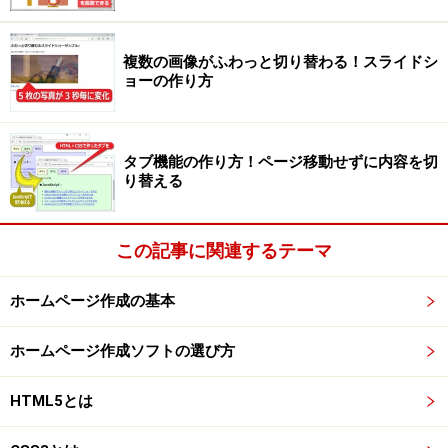
せておくデザインがあります。CSSでどのように回転さ
せてもHTML上のテキストはテキストですから、範囲選
複数の画像がふわっと切り替わる！スライドシ
択してコピーすることもできますし、検索対象にもなり
ョーの作り方
ますし、もちろんリンクもそのまま機能します。
タブ機能の作り方！ページ移動せずに内容を切
り替える
ページの端に90度回転させた文字やリンクを表示したい際に
この記事に関連するテーマ
も画像化する必要はなく、transformプロパティに値rotate
を指定するだけで済む
ホームページ作成の基本
文字単位や画像単位ではなくHTML内の特定の要素を丸
ホームページ作成ソフトの選び方
ごと回転させられるため、「画像や文字やその他の装飾
をすべて含んだボックス」の全体を任意の角度でぐるり
HTML5とは
と回転させられます。いちいち画像化して加工するよう