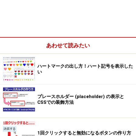
あわせて読みたい
ハートマークの出し方！ハート記号を表示した
い
画像でも文字でも、HTMLに書かれた要素を丸ごと自由な角
プレースホルダー (placeholder) の表示と
度で回転させられるのが、CSSのtransformプロパティ
CSSでの装飾方法
■
X軸・Y軸・Z軸を基準にして3D回転も可能
このtransformプロパティは、机の上で紙を回転させるよ
1回クリックすると無効になるボタンの作り方
うな2D(平面)での回転だけではなく、X軸・Y軸・Z軸を