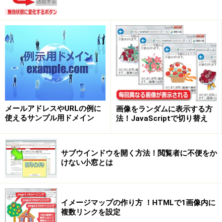
基準にした3D(立体)での回転もできます。例えば、Y軸を
基準に180度回転させれば、下図左上のように鏡文字も
作れます。本文の表示に使うことはあまりないでしょう
が、ウインドウ端に表示するデザインなどに活用すると
おもしろいかもしれません。
メールアドレスやURLの例に
画像をランダムに表示する方
使えるサンプル用ドメイン
法！JavaScriptで切り替え
CSSのtransformプロパティで、X軸やY軸を基準にして鏡の
ように回転させた場合の表示例
サブウインドウを開く方法！閲覧者に不便をか
けない小窓とは
■
90度回転させてウインドウの端を有効利用するデザイ
ンなどに
イメージマップの作り方 ！HTMLで1画像内に
活用例の1つとして、下図のように横方向に並んでいる
複数リンクを設定
文字を90度回転させて縦向きにし、ウインドウの端に寄