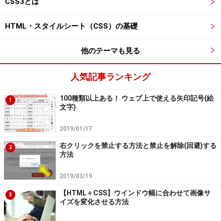
CSS3とは
な手間がないため、楽にデザインの幅を広げられるでし
ょう。
HTML・スタイルシート（CSS）の基礎
今回は、CSSのtransformプロパティを使って、HTMLに
他のテーマも見る
書いた任意の要素を自由な角度で回転させる方法を解説
いたします。
人気記事ランキング
100種類以上ある！ ウェブ上で使える矢印記号(絵
【目次】
1
文字)
CSSのtransformプロパティを使って自由な角度で回
2019/01/17
転させる書き方
右クリックを禁止する方法と禁止を解除(回避)する
平面回転：
2D回転させるtransform:rotateの書き方
2
方法
軸で回転：
X軸で3D回転させるtransform:rotateXの
2019/03/19
書き方
【HTML＋CSS】ウインドウ幅に合わせて画像サ
軸で回転：
Y軸で3D回転させるtransform:rotateYの
3
イズを変化させる方法
書き方