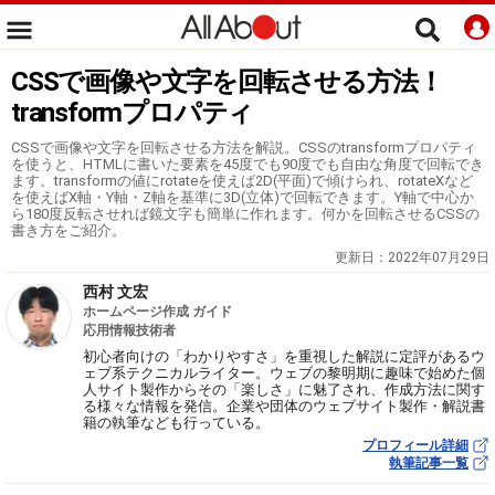
CSSで画像や文字を回転させる方法！
transformプロパティ
CSSで画像や文字を回転させる方法を解説。CSSのtransformプロパティ
を使うと、HTMLに書いた要素を45度でも90度でも自由な角度で回転でき
ます。transformの値にrotateを使えば2D(平面)で傾けられ、rotateXなど
を使えばX軸・Y軸・Z軸を基準に3D(立体)で回転できます。Y軸で中心か
ら180度反転させれば鏡文字も簡単に作れます。何かを回転させるCSSの
書き方をご紹介。
更新日：
2022年07月29日
西村 文宏
ホームページ作成 ガイド
応用情報技術者
初心者向けの「わかりやすさ」を重視した解説に定評があるウ
ェブ系テクニカルライター。ウェブの黎明期に趣味で始めた個
人サイト製作からその「楽しさ」に魅了され、作成方法に関す
る様々な情報を発信。企業や団体のウェブサイト製作・解説書
籍の執筆なども行っている。
プロフィール詳細
執筆記事一覧