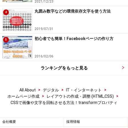
2021/12/23
軸で回転：
Z軸で3D回転させるtransform:rotateZの
書き方
丸囲み数字などの環境依存文字を使う方法
4
transformプロパティを使って回転させる際の、占有
空間に関する注意点
2019/07/31
CSSで回転させる際のオプションや注意点など
初心者でも簡単！Facebookページの作り方
5
補足：
回転する基準点を指定するtransform-originプ
ロパティの書き方
2016/02/06
補足：
インライン要素を回転させたい場合は、
ランキングをもっと見る
inline-blockにする
補足：
古いブラウザへの対処方法
>
>
>
All About
デジタル
IT・インターネット
CSSのtransformプロパティを使って様々に回転させ
>
>
ホームページ作成
レイアウトの作成・調整 (HTML,CSS)
たサンプルページ
CSSで画像や文字を回転させる方法！transformプロパティ
会社概要
採用情報
CSSのtransformプロパティを使って自由な