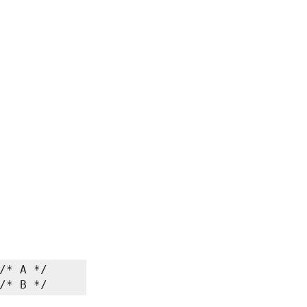
/* A */
