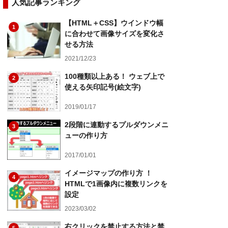
人気記事ランキング
【HTML＋CSS】ウインドウ幅
1
に合わせて画像サイズを変化さ
せる方法
2021/12/23
100種類以上ある！ ウェブ上で
2
使える矢印記号(絵文字)
2019/01/17
2段階に連動するプルダウンメニ
3
ューの作り方
2017/01/01
イメージマップの作り方 ！
4
HTMLで1画像内に複数リンクを
設定
2023/03/02
右クリックを禁止する方法と禁