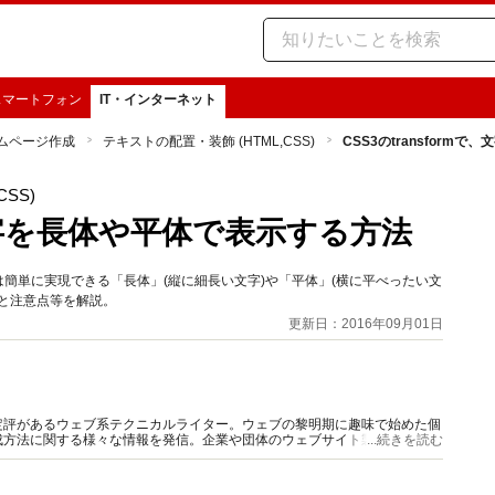
スマートフォン
IT・インターネット
ムページ作成
テキストの配置・装飾 (HTML,CSS)
CSS3のtransform
SS)
で、文字を長体や平体で表示する方法
どでは簡単に実現できる「長体」(縦に細長い文字)や「平体」(横に平べったい文
と注意点等を解説。
更新日：2016年09月01日
定評があるウェブ系テクニカルライター。ウェブの黎明期に趣味で始めた個
成方法に関する様々な情報を発信。企業や団体のウェブサイト製作・解説書
...続きを読む