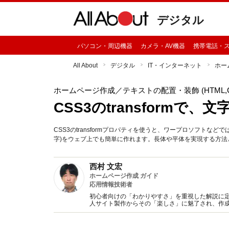
デジタル
パソコン・周辺機器
カメラ・AV機器
携帯電話・
All About
デジタル
IT・インターネット
ホー
ホームページ作成
／テキストの配置・装飾 (HTML,C
CSS3のtransform
CSS3のtransformプロパティを使うと、ワープロソフトな
字)をウェブ上でも簡単に作れます。長体や平体を実現する方法
西村 文宏
ホームページ作成 ガイド
応用情報技術者
初心者向けの「わかりやすさ」を重視した解説に
人サイト製作からその「楽しさ」に魅了され、作
籍の執筆なども行っている。