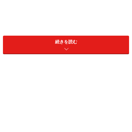
続きを読む
今回は、ウェブページ上に掲載した画像の上に、文字や
入力フォームなどの任意のオブジェクトを重ね合わせて
表示する方法をご紹介いたします。HTML＋CSSだけの
簡単な方法です。
画像の上に文字やオブジェクトを重ねる例