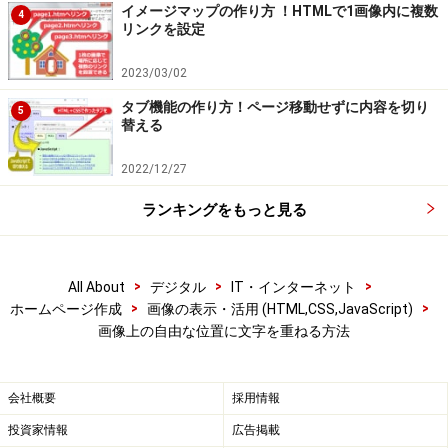
イメージマップの作り方 ！HTMLで1画像内に複数
4
※記事内容は執筆時点のものです。最新の内容をご確認くださ
リンクを設定
い。
※OSやアプリ、ソフトのバージョンによっては画面表示、操作方
法が異なる可能性があります。
2023/03/02
タブ機能の作り方！ページ移動せずに内容を切り
5
替える
次のページへ
1
/
3
2022/12/27
ランキングをもっと見る
>
>
>
All About
デジタル
IT・インターネット
>
>
ホームページ作成
画像の表示・活用 (HTML,CSS,JavaScript)
画像上の自由な位置に文字を重ねる方法
会社概要
採用情報
投資家情報
広告掲載