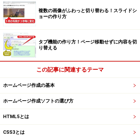
■例2：海の写真を背景にして入力フォームを重ねる
複数の画像がふわっと切り替わる！スライドシ
ョーの作り方
タブ機能の作り方！ページ移動せずに内容を切
り替える
上記では、海の写真の右上にプルダウンメニューを重ね
て表示しています。画像の上に重ねられるのは文字だけ
この記事に関連するテーマ
ではありません。このような入力フォームなども含め、
HTMLで掲載できるものなら何でも重ねられます。
ホームページ作成の基本
■例3：画像に半分だけ掛かるように文字を重ねて「名
ホームページ作成ソフトの選び方
札」を表現
HTML5とは
羽田上空 HANEDA
CSS3とは