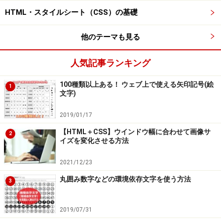
上図では、画像の下端の中央に「羽田上空 HANEDA」と
HTML・スタイルシート（CSS）の基礎
書いたカコミを重ねています。このカコミの内側に書か
れている文字は、画像ではなくテキストです。マウスで
他のテーマも見る
文字の部分を範囲選択してみるとよく分かります。ここ
ではカコミの周囲に白いぼかしを加えることで、名札を
人気記事ランキング
見やすくしています。このぼかしもスタイルシートで実
現できます。
100種類以上ある！ ウェブ上で使える矢印記号(絵
1
文字)
上記に掲載した3つのサンプルのように、画像の上に文
2019/01/17
字や入力フォームなどの様々な要素を重ねて表示するの
【HTML＋CSS】ウインドウ幅に合わせて画像サ
2
は簡単です。これらを実現する方法は、数行のCSSソー
イズを変化させる方法
スを記述するだけです。
2021/12/23
丸囲み数字などの環境依存文字を使う方法
それでは次のページから、
スタイルシートを記述して画
3
像の上に文字や様々な要素を重ねる方法をご紹介
いたし
ます。
2019/07/31