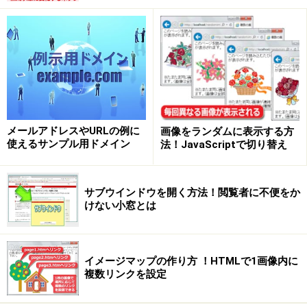
★本日の予定とか★
いかがでしょうか、ここに書いた文字は、画像ではなく
テキストです。ですから文字の範囲選択も可能です。修
メールアドレスやURLの例に
画像をランダムに表示する方
正もHTMLを書き換えるだけなので楽々です。
使えるサンプル用ドメイン
法！JavaScriptで切り替え
上図では、キャラクターの持つ看板画像に文字を重ねて
表示しています。看板画像の内側に掲載している文字
サブウインドウを開く方法！閲覧者に不便をか
けない小窓とは
は、画像ではなくテキスト(文字列)です。マウスなどで
範囲選択してコピーすることもできますし、検索対象に
もなります。画像を加工して文字を描き加える方法とは
イメージマップの作り方 ！HTMLで1画像内に
違って、文面を修正したい際でもHTMLソースに書かれ
複数リンクを設定
たテキストを修正するだけで済むため、とても楽です。