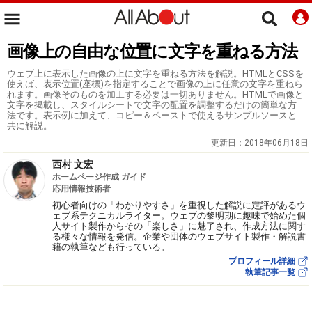
画像上の自由な位置に文字を重ねる方法
ウェブ上に表示した画像の上に文字を重ねる方法を解説。HTMLとCSSを
使えば、表示位置(座標)を指定することで画像の上に任意の文字を重ねら
れます。画像そのものを加工する必要は一切ありません。HTMLで画像と
文字を掲載し、スタイルシートで文字の配置を調整するだけの簡単な方
法です。表示例に加えて、コピー＆ペーストで使えるサンプルソースと
共に解説。
更新日：
2018年06月18日
西村 文宏
ホームページ作成 ガイド
応用情報技術者
初心者向けの「わかりやすさ」を重視した解説に定評があるウ
ェブ系テクニカルライター。ウェブの黎明期に趣味で始めた個
人サイト製作からその「楽しさ」に魅了され、作成方法に関す
る様々な情報を発信。企業や団体のウェブサイト製作・解説書
籍の執筆なども行っている。
プロフィール詳細
執筆記事一覧