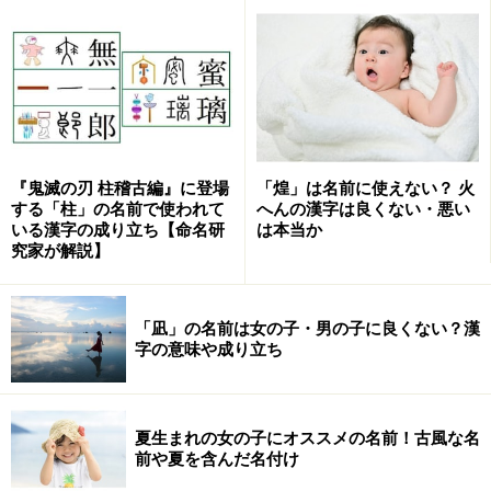
は、ゆるめるという意味です。つまり生活にゆとりのあ
る女性を意味します。
実際につけられる名前としてはヒメカ（姫花、姫香、姫
華、姫夏、姫果、姫佳、媛花、媛香、媛華、媛夏、媛
果、媛佳）、ヒメノ（姫乃、媛乃）、ヒメナ（姫奈、姫
『鬼滅の刃 柱稽古編』に登場
「煌」は名前に使えない？ 火
菜、姫那、媛奈、媛菜、媛那）、ヒメコ（姫子、姫湖、
する「柱」の名前で使われて
へんの漢字は良くない・悪い
媛子、媛湖）、ヒメリ（姫里、姫莉、媛里、媛莉）とい
いる漢字の成り立ち【命名研
は本当か
究家が解説】
った名前です。
「妃」は、子を宿した妻という意味です。ヒメ（妃
「凪」の名前は女の子・男の子に良くない？漢
芽）、ヒナ（妃菜、妃奈、妃那）、ヒカリ（妃花里、妃
字の意味や成り立ち
香里）、ヒオリ（妃織）など、いろいろな名前で使われ
ています。
夏生まれの女の子にオススメの名前！古風な名
前や夏を含んだ名付け
「尊」は高級なお酒をあらわす字で、それより「とうと