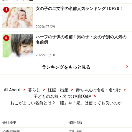
った字ですが、歴史上有名な敦煌（とんこう）という地
女の子の二文字の名前人気ランキングTOP30！
4
名もあるため、かなり人気があり、よく名前に使われて
います。
2020/07/29
ハーフの子供の名前！男の子・女の子別の人気の
5
【関連記事】
名前例
佳は中性的な名前か？男の子の名づけにも使える漢
2022/03/18
字
ランキングをもっと見る
温の字は、はると読めるか？ 名づけに使う漢字の読
み方
旧字「來」の字は名前に使えるか？名づけのQ&A
>
>
>
>
All About
暮らし
妊娠・出産
赤ちゃんの命名・名づけ
昂、昴、昇という漢字の読み方・名づけで知ってお
>
子どもの名前・名づけ相談Q&A
おこがましい名前とは？「姫」や「妃」は使っても良いのか
きたい意味の違い
火へん・火の入る漢字は名前に良くない？名づけの
Q&A
会社概要
採用情報