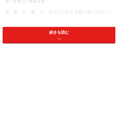
おこがましい名前とは
Ｑ
姫、妃、尊、王、皇などの字を名前に使うのはおこ
がましい、と言われました。避けたほうが良いですか？
続きを読む
Ａ
姫、妃は常識的に名前によく使われる字ですので、
不自然なイメージはありません。尊は最近少ない字です
のでやや年輩の人の名にみえることはあります。王、皇
は滅多に名前に使われない字ですので、ややいばったよ
うな印象を与える可能性はあります。要するに一般的に
よく使われているか、不自然な印象を与えないか、とい
うことで判断すればよいでしょう。
字の意味と使われ方