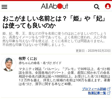
おこがましい名前とは？「姫」や「妃」
は使っても良いのか
姫、妃、尊、王、皇などの字を名前に使うのはおこがましいのでしょう
か。高貴なイメージをもつ字であっても、よく名前に使われ、人に不自
然な印象を与えない字を使えば、とくに名前としては問題ありません。
不自然な印象ではないかで判断しましょう。
更新日：
2020年02月23日
牧野 くにお
赤ちゃんの命名・名づけ ガイド
マタニティ雑誌『バルーン』『プレモ』で30年以上、名づけ相
談を担当。全国各地のデパート、企業、産院に招かれての命名
相談や命名の講演は延べ1000回以上。お受けした名づけ相談は
1２万件を越え、拝見した候補の名前は100万を越えます。著書
は名づけ、漢字に関する本など40冊。
プロフィール詳細
執筆記事一覧