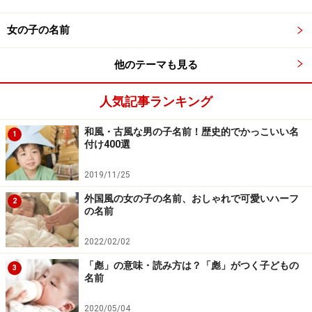
がる」という意味もあることはあまり知られていませ
女の子の名前
ん。これらの字がおこがましいと言っても、他の漢字の
中に含まれ、名前に使われているということは、案外気
他のテーマも見る
がつかないものです。
人気記事ランキング
「王」の字に門をつけると閏（ジュン）の字になります
が、日が余るうるう年をあらわします。さらにサンズイ
和風・古風な男の子名前！歴史的でかっこいい名
1
付け400選
をつけた潤（ジュン）の字は、水があふれることです
が、昔から人の名によく使われてきた字です。
2019/11/25
外国風の女の子の名前、おしゃれで可愛いハーフ
2
「皇」と火を合わせた煌（コウ）という字は、火がさか
の名前
んに燃えることです。徨（コウ）はあちこちさまようこ
2022/02/02
とです。篁（コウ）は竹やぶをあらわし、蝗（コウ）は
「彪」の意味・読み方は？「彪」がつく子どもの
大群で飛ぶイナゴのことです。凰（おう）の字にも入っ
3
名前
ていますが、凰は空想上の大鳥をあらわします。この中
で煌（コウ）の字は平成16年から人名に使えるようにな
2020/05/04