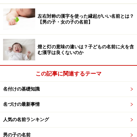
い」「えらい」という意味で使われてきました。日本武
尊（やまとたけるのみこと）という歴史上の人物による
左右対称の漢字を使った縁起がいい名前とは？
連想から「尊」とか「武尊」と書いてタケルと読ませる
【男の子・女の子の名前】
名前がよく候補にあげられたりします。しかし、これで
は読み方が正しくありません。「尊」という名前は正し
く読めばタカシです。
燈と灯の意味の違いは？子どもの名前に火を含
む漢字は良くないのか
「王」の字は、オウガ、オウセイ、カイオウなどの名に
まれに使われることがあります。「皇」も滅多に使われ
この記事に関連するテーマ
ない字ですが、コウタ、コウキ、コウセイ、コウヤ、コ
ウヘイなど、皇のつく名前はいくらでも作れます。
名付けの基礎知識
名づけの最新事情
ほかの字に含まれる場合もある
人気の名前ランキング
ところで「王」も「皇」も、いわゆる国王をあらわす字
男の子の名前
ではありますが、これらの字に「増える」「多い」「広