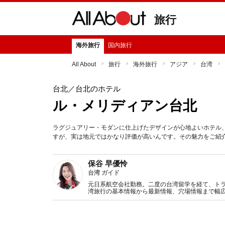
旅行
海外旅行
国内旅行
All About
旅行
海外旅行
アジア
台湾
台北
／台北のホテル
ル・メリディアン台北
ラグジュアリー・モダンに仕上げたデザインが心地よいホテル
すが、実は地元ではかなり評価が高いんです。その魅力をご紹
保谷 早優怜
台湾 ガイド
元日系航空会社勤務。二度の台湾留学を経て、ト
湾旅行の基本情報から最新情報、穴場情報まで幅広