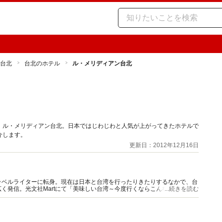
台北
台北のホテル
ル・メリディアン台北
、ル・メリディアン台北。日本ではじわじわと人気が上がってきたホテルで
介します。
更新日：2012年12月16日
ラベルライターに転身。現在は日本と台湾を行ったりきたりするなかで、台
く発信。光文社Martにて「美味しい台湾～今度行くならこんな店」連載。
...続きを読む