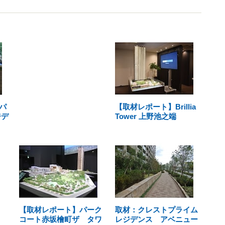
パ
【取材レポート】Brillia
ジデ
Tower 上野池之端
【取材レポート】パーク
取材：クレストプライム
コート赤坂檜町ザ タワ
レジデンス アベニュー