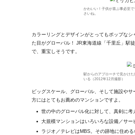
かわいい！子供が喜ぶ事必至で
さいね。
カラーリングとデザインがとってもポップなシ
た目がグローバル！ JR東海道線「千里丘」駅
で、重宝しそうです。
駅からのアプローチで見かけた
いる（2012年12月撮影）
ビッグスケール、グローバル、そして施設やサ
方にはとてもお薦めのマンションですよ。
世の中のグローバル化に対して、真剣に考
大規模マンションはいろいろな設備／サー
ラジオ／テレビはMBS。その跡地に住める