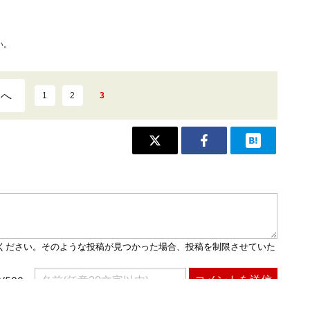
い。
ジへ
1
2
3