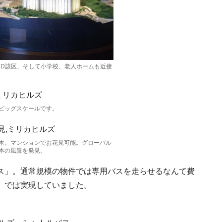
らD該区、そして小学校、老人ホームも近接
ビッグスケールです。
木。マンションでお花見可能。グローバル
本の風景を発見。
ス」。通常規模の物件では専用バスを走らせるなんて費
」では実現していました。