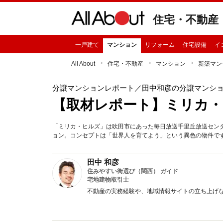
住宅・不動産
一戸建て
マンション
リフォーム
住宅設備
イ
All About
住宅・不動産
マンション
新築マン
分譲マンションレポート
／田中和彦の分譲マンシ
【取材レポート】ミリカ
「ミリカ・ヒルズ」は吹田市にあった毎日放送千里丘放送センタ
ョン。コンセプトは「世界人を育てよう」という異色の物件で
田中 和彦
住みやすい街選び（関西） ガイド
宅地建物取引士
不動産の実務経験や、地域情報サイトの立ち上げ