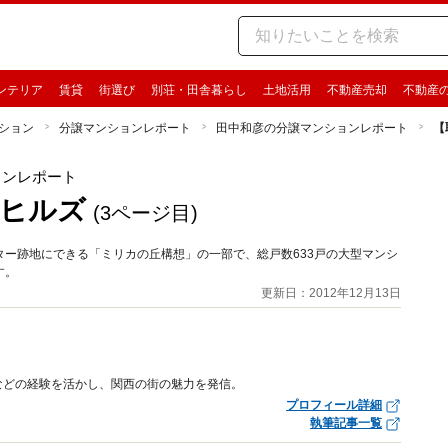
ンテリア
賃貸
街選び
別荘・田舎暮らし
土地活用
不動産売却
不動産
ション
分譲マンションレポート
田中和彦の分譲マンションレポート
【
ョンレポート
・ヒルズ
(3ページ目)
ー跡地にできる「ミリカの丘構想」の一部で、総戸数633戸の大型マンシ
す。
更新日：2012年12月13日
などの経験を活かし、関西の街の魅力を発信。
プロフィール詳細
執筆記事一覧