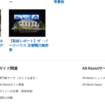
ー
壱番街
ネ
【取材レポート】ザ・パ
デ
ークハウス 京都鴨川御所
東
ガイド関連
All Abou
専門家サーチ（ガイドを探す）
All About ニュー
All Aboutガイド募集
All About Japan
ガイドへの仕事・取材依頼
国民の決断