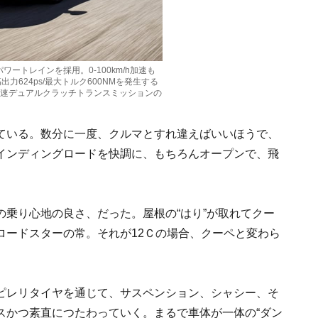
ワートレインを採用。0-100km/h加速も
出力624ps/最大トルク600NMを発生する
、7速デュアルクラッチトランスミッションの
ている。数分に一度、クルマとすれ違えばいいほうで、
インディングロードを快調に、もちろんオープンで、飛
乗り心地の良さ、だった。屋根の“はり”が取れてクー
ロードスターの常。それが12Ｃの場合、クーペと変わら
ピレリタイヤを通じて、サスペンション、シャシー、そ
スかつ素直につたわっていく。まるで車体が一体の“ダン