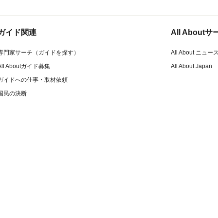
ガイド関連
All Abou
専門家サーチ（ガイドを探す）
All About ニュー
All Aboutガイド募集
All About Japan
ガイドへの仕事・取材依頼
国民の決断