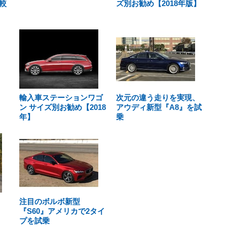
較
ズ別お勧め【2018年版】
輸入車ステーションワゴ
次元の違う走りを実現、
ン サイズ別お勧め【2018
アウディ新型『A8』を試
年】
乗
注目のボルボ新型
『S60』アメリカで2タイ
プを試乗