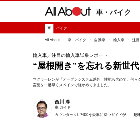
車・バイク
車
バイク
All About
車・バイク
自動車
輸入車
注目
輸入車
／注目の輸入車試乗レポート
“屋根開き”を忘れる新世代、
マクラーレンが「オープンシステム以外、性能も含めて、何ら
言葉を一足早くスペインで確かめて来ました。
西川 淳
車 ガイド
カウンタックLP400を愛車に持つガイドが、「