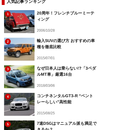
人気記事ランキング
20周年！フレンチブルーミーテ
1
ィング
2006/10/28
輸入SUVの選び方 おすすめの車
2
種を徹底比較
2015/07/01
なぜ日本人は乗らない!?「3ペダ
3
ルMT車」厳選16台
2018/03/06
コンチネンタルGT3-R “ベント
4
レーらしい”高性能
2015/08/25
7速DSGはマニュアル派も満足で
5
きるか？