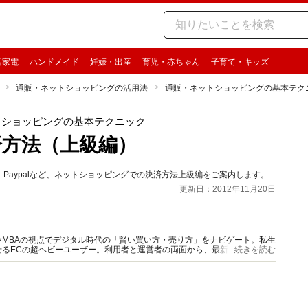
活家電
ハンドメイド
妊娠・出産
育児・赤ちゃん
子育て・キッズ
通販・ネットショッピングの活用法
通販・ネットショッピングの基本テク
トショッピングの基本テクニック
方法（上級編）
Paypalなど、ネットショッピングでの決済方法上級編をご案内します。
更新日：2012年11月20日
理学×MBAの視点でデジタル時代の「賢い買い方・売り方」をナビゲート。私生
るECの超ヘビーユーザー。利用者と運営者の両面から、最新のECトレン
...続きを読む