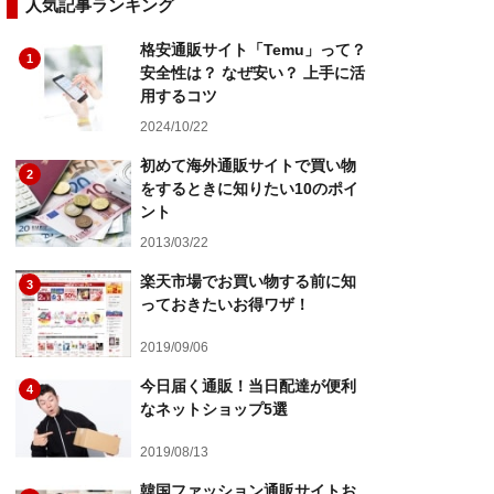
人気記事ランキング
格安通販サイト「Temu」って？
1
安全性は？ なぜ安い？ 上手に活
用するコツ
2024/10/22
初めて海外通販サイトで買い物
2
をするときに知りたい10のポイ
ント
2013/03/22
楽天市場でお買い物する前に知
3
っておきたいお得ワザ！
2019/09/06
今日届く通販！当日配達が便利
4
なネットショップ5選
2019/08/13
韓国ファッション通販サイトお