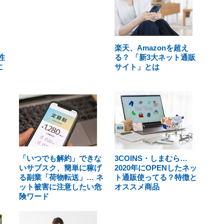
楽天、Amazonを超え
性
る？ 「新3大ネット通販
に
サイト」とは
「いつでも解約」できな
3COINS・しまむら…
いサブスク、簡単に稼げ
2020年にOPENしたネッ
る副業「荷物転送」… ネ
ト通販使ってる？特徴と
ット被害に注意したい危
オススメ商品
険ワード