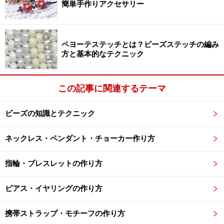
簡単手作りアクセサリー
1階ギャラリーでの展示とリンクしたものだったり、時
には未発売のキッドが使われることも！最旬のビーズワ
ークを楽しめますね。
ペヨーテステッチとは？ビーズステッチの編み
方と基本的なテクニック
この記事に関連するテーマ
見逃せない！イベント情報
ビーズの知識とテクニック
ネックレス・ペンダント・チョーカー作り方
懐かしのリリアンがアート作品に！
指輪・ブレスレットの作り方
現在「TOHO BEADS STYLE STUDIO TOKYO」では、２
ピアス・イヤリングの作り方
０１２年１２月２２日（土）まで、「リリアンアートの
世界展」を開催中です。
携帯ストラップ・モチーフの作り方