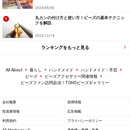
も開催されます（詳細は記事の最後で！）。
2024/08/06
丸カンの付け方と使い方！ビーズの基本テクニッ
5
クを解説
2022/12/14
ビーズワークを単なる手芸としてではなく、アートとし
て捉えることで、その魅力や可能性を、改めて知ること
ランキングをもっと見る
ができますね。ビーズの“聖地”浅草橋へゆく楽しみが、
また一つ増えそうです。
>
>
>
>
All About
暮らし
ハンドメイド
ハンドメイド・手芸
「TOHO BEADS STYLE STUDIO TOKYO」では、今後も
>
>
ビーズ
ビーズアクセサリー関連情報
様々なイベントや企画を予定しているとのこと。
ビーズファン訪問必須！TOHOビーズギャラリー
お出かけの際には、ぜひチェックしてくださいね！
会社概要
採用情報
Information
投資家情報
広告掲載
利用規約
プライバシーポリシー
TOHO BEADS STYLE STUDIO TOKYO/Garally t