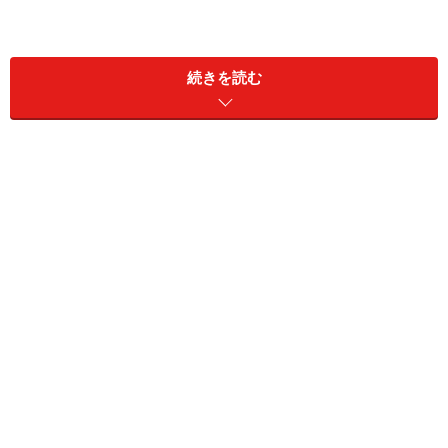
続きを読む
2012年10月のオープン以来、ビーズファンはもちろん、
アートに関心の高い方々の注目を集めています。
壁一面に様々なビーズが並びます
2階ワークショップスペースには、TOHOの製品がずら
り！おなじみのものからちょっと珍しいものまで、その