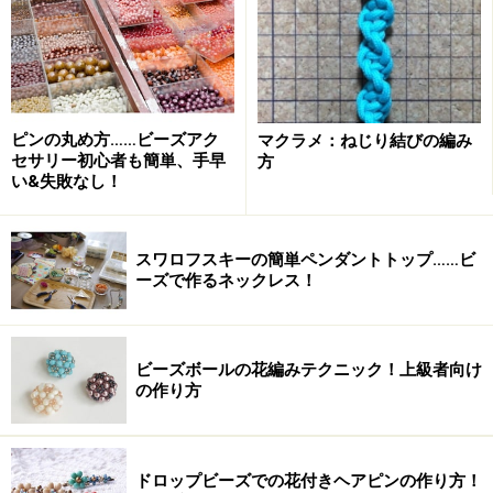
モダンなデザインのギャラリー
ギャラリーでは現代美術を中心としたアーティストや、
ビーズ作家さんの作品が展示されています。内容は定期
ピンの丸め方……ビーズアク
マクラメ：ねじり結びの編み
的に入れ替わりますが、いつ来てもハイセンス＆ハイク
セサリー初心者も簡単、手早
方
オリティな作品に触れることができますよ。
い&失敗なし！
スワロフスキーの簡単ペンダントトップ……ビ
ーズで作るネックレス！
素敵なビーズワークを学べるとあって大人気！
そしてワークショップスペースでは、
ビーズボールの花編みテクニック！上級者向け
の作り方
「ビースタイルカフェ in Tokyo」として、様々な体験講
習会を実施。
どなたでも参加でき、ひとりひとりと密にコミュニケー
ドロップビーズでの花付きヘアピンの作り方！
ションがとれるスタイルになっています。講習内容は、