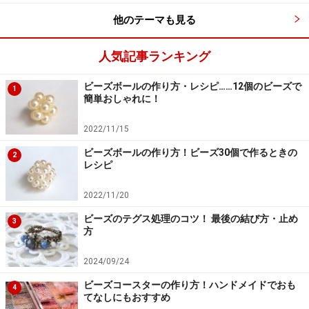
「絆」をテーマに全国から寄せられた作品の中から、と
他のテーマも見る
くに優秀な作品150点を展示。審査員にはファッション
デザイナーの桂由美さんや
人気記事ランキング
ニットの貴公子・広瀬光治さん、歌手でタレントの矢口
ビーズボールの作り方・レシピ……12個のビーズで
真里さんら、そうそうたる顔ぶれが！
1
簡単おしゃれに！
2022/11/15
ビーズボールの作り方！ビーズ30個で作るときの
2
レシピ
個性豊かな作品をゆったり鑑賞できます
2022/11/20
リリアンという響きには懐かしさを覚える方もいらっし
ビーズのテグス処理のコツ！ 最後の結び方・止め
3
ゃるかもしれませんが、展示作品を目にすれば、そのイ
方
メージはきっと大きく変わるはず。
2024/09/24
リリアンとビーズのコラボレーションが生み出す、新し
ビーズコースターの作り方！ハンドメイドでおも
いアクセサリーの魅力を発見できます。
4
てなしにもおすすめ
また期間中には、ワークショップスペースで体験講習会