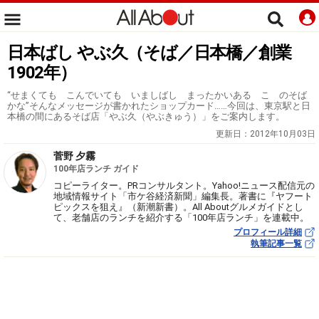
日本ばし やぶ久（そば／日本橋／創業
1902年）
“せまくても こんでいても いましばし まったかいある こゝのそば
かな”そんなメッセージが書かれたショップカード……今回は、東京駅と日
本橋の間にあるそば店「やぶ久（やぶきゅう）」をご案内します。
更新日：
2012年10月03日
菅野 夕霧
100年店ランチ ガイド
コピーライター。PRコンサルタント。Yahoo!ニュース配信元の
地域情報サイト「市ケ谷経済新聞」編集長。著書に『ヤフート
ピックスを狙え』（新潮新書）。All Aboutグルメガイドとし
て、老舗店のランチを紹介する「100年店ランチ」を連載中。
プロフィール詳細
執筆記事一覧