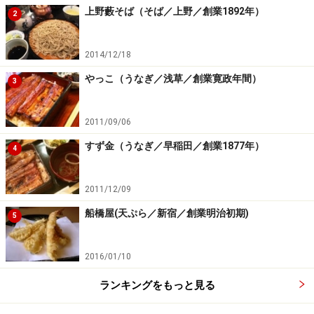
上野藪そば（そば／上野／創業1892年）
2
2014/12/18
やっこ（うなぎ／浅草／創業寛政年間）
3
2011/09/06
すず金（うなぎ／早稲田／創業1877年）
4
2011/12/09
船橋屋(天ぷら／新宿／創業明治初期)
5
2016/01/10
ランキングをもっと見る