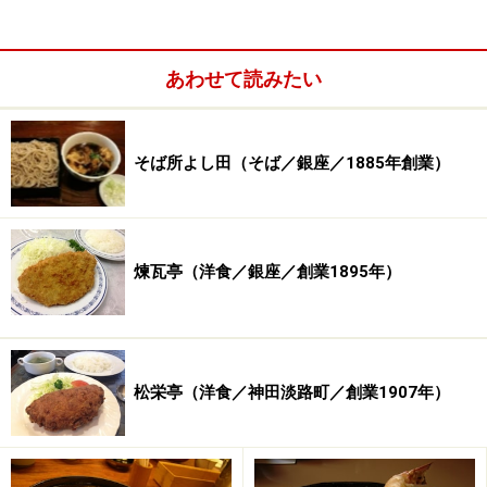
来事としては、日英同盟の締結。その2年後に起こった
日露戦争へも影響を与えた出来事です。また、八甲田山
の雪中遭難事件、今の江ノ島電鉄開業、初の私立大学と
あわせて読みたい
して早稲田大学の開校式などの史実が残っています。
そば所よし田（そば／銀座／1885年創業）
煉瓦亭（洋食／銀座／創業1895年）
松栄亭（洋食／神田淡路町／創業1907年）