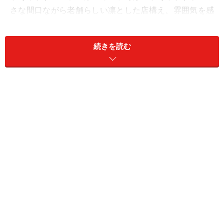
さな間口ながら老舗らしい凛とした店構え、雰囲気を感
じますね。
続きを読む
創業は1902年（明治35年）
初代・高橋久次郎氏が同地にあった「藪」というそば店
を引き継ぎ、自分の名前を一文字加えて誕生したという
「やぶ久」。現在は4代目が店を切り盛りしています。
そんな「日本ばし やぶ久」の生まれた1902年とはどんな
年だったのでしょうか……。
化学調味料を使わない同店。塩は宮古島の雪塩を使用
時の内閣総理大臣は桂太郎。歴史の授業で習う有名な出