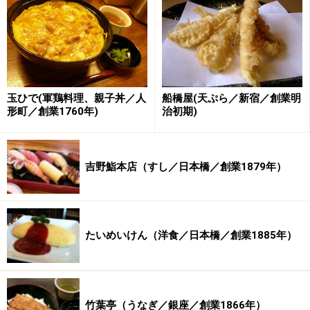
日本最低気温として今なお残っている北海道・旭川のマ
イナス41℃が記録されたのもこの年のこと。アメリカ・
ロサンゼルスで初の映画館が誕生した同年、「日本ばし
やぶ久」もその歴史をスタートさせています。
玉ひで(軍鶏料理、親子丼／人
船橋屋(天ぷら／新宿／創業明
では、お江戸日本橋で4代100年以上営業を続けるそば店
形町／創業1760年)
治初期)
へと参りましょう
※記事内容は執筆時点のものです。最新の内容をご確認くださ
吉野鮨本店（すし／日本橋／創業1879年）
い。
※メニューや料金などのデータは、取材時または記事公開時点で
の内容です。
たいめいけん（洋食／日本橋／創業1885年）
次のページへ
1
/
2
竹葉亭（うなぎ／銀座／創業1866年）