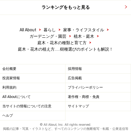
ランキングをもっと見る
その後、ホースなどで水をたっぷり注ぎ込みます。土が
ドロドロのチョコレート状になるくらいが目安です。こ
の状態で木を軽くゆすって植え穴全体に水をいきわたら
>
>
>
All About
暮らし
家事・ライフスタイル
せたら、樹の向きを再度確認して残りの土を埋め戻し、
>
>
ガーデニング・園芸
植木・庭木
株の周囲を踏み固めます。
>
庭木・花木の種類と育て方
庭木・花木の植え方……樹種選びのポイントも解説！
最後に株の周囲に高さ10cmほどの土盛りをして「水鉢」
を作り、たっぷり水を注いで一連の作業は終わりです。
会社概要
採用情報
投資家情報
広告掲載
3月のお彼岸から4月上旬までは庭木の植えつけ適期で
利用規約
プライバシーポリシー
す。庭を立体的に演出してくれる「木」。この春は、庭
All Aboutについて
著作権・商標・免責
木を主役に迎えてみませんか？ 今までとは違った風景が
当サイトの情報についての注意
サイトマップ
見えてきますよ。
ヘルプ
【関連記事】
© All About, Inc. All rights reserved.
掲載の記事・写真・イラストなど、すべてのコンテンツの無断複写・転載・公衆送信等