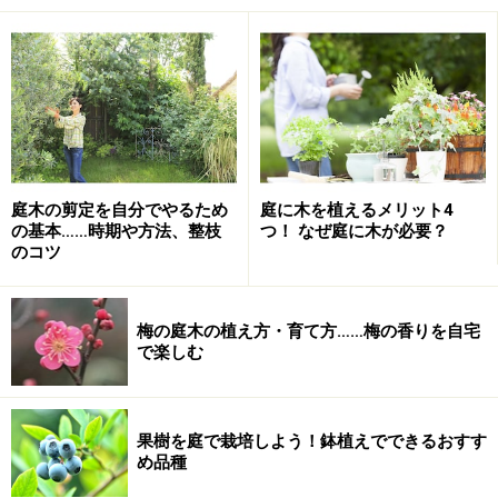
なお、どんな木が地域の気候にあっているのかは、ご近
所のお庭が参考になるはずです。また苗木を取り扱って
いるお店であれば相談に応じてくれるはずですから、お
店の方に一声かけてみてはいかがでしょう。
庭木の植え方
庭木の剪定を自分でやるため
庭に木を植えるメリット4
の基本……時期や方法、整枝
つ！ なぜ庭に木が必要？
のコツ
植え穴は、根鉢よりも大きく掘る
梅の庭木の植え方・育て方……梅の香りを自宅
で楽しむ
庭木の植え方には、大別して「水ぎめ」と「土ぎめ」と
いう方法があります。一般的には「水ぎめ」で植えつけ
ることが多いので、ここでは水ぎめでの植え方について
果樹を庭で栽培しよう！鉢植えでできるおすす
お話ししましょう。
め品種