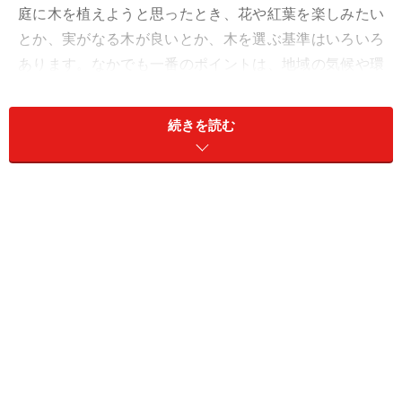
庭に木を植えようと思ったとき、花や紅葉を楽しみたい
とか、実がなる木が良いとか、木を選ぶ基準はいろいろ
あります。なかでも一番のポイントは、地域の気候や環
境にあった木を選ぶということです。庭木は小さな草花
と違い、そう簡単に植え替えられるものではないからで
続きを読む
す。単に花が可愛いから、実がなるからと闇雲に木を植
えると、後で大変な事になりかねないので、樹種選びに
はじっくり時間をかけましょう。