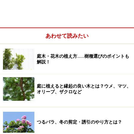
あわせて読みたい
植え場所と目的を明確に
庭木・花木の植え方……樹種選びのポイントも
また、どんな場合も忘れてはいけない点は、木を植える
解説！
場所と目的を明確にしておくことです。例えば「勝手口
前の目隠しに」というのであれば、常緑のヒバの類や落
葉してもあまり透けないドウダンツツジなどを、「玄関
庭に植えると縁起の良い木とは？ウメ、マツ、
前にシンボルツリー」をというのであれば株立ちの姿が
オリーブ、ザクロなど
美しいハナミズキやナツツバキ……というように、植え場
所と目的によって樹種を絞り込んでいくことができるか
らです。
つるバラ、冬の剪定・誘引のやり方とは？