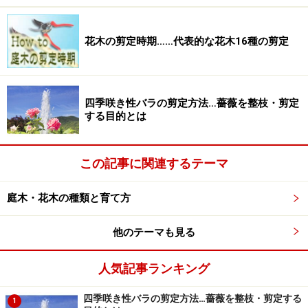
まず植え穴を掘ります。穴の大きさは、根鉢の直径の1.5
倍くらいを目安にします。穴を掘ったとき、石などのガ
花木の剪定時期……代表的な花木16種の剪定
ラや古根があったら取り除いておきましょう。
次に、植える木の向きを見ます。木にも「顔」があっ
四季咲き性バラの剪定方法…薔薇を整枝・剪定
て、何度か向きをかえて離れてみると、「ここが正面
する目的とは
だ」という所が見つかるはずです。正面が見つかった
ら、植え穴に木を置いてみましょう。
この記事に関連するテーマ
庭木・花木の種類と育て方
他のテーマも見る
植え込みの際、埋め戻す土には腐葉土や堆肥などをすき込ん
でおこう
人気記事ランキング
幹の付け根部分が地表部より少し上になるように、穴の
中央部に土を盛って調節します。根鉢に巻かれた縄や麻
四季咲き性バラの剪定方法…薔薇を整枝・剪定する
1