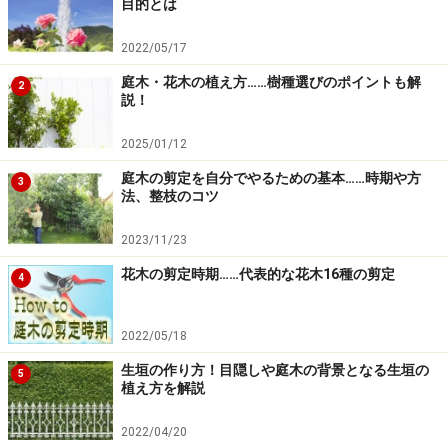
目的とは
布はそのままで構いません（ビニール紐など自然分解し
ないものは、取り除きます）。
2022/05/17
庭木・花木の植え方……樹種選びのポイントも解
2
説！
木を据えつけたらその脇に支柱を立て、土を穴の八分目
2025/01/12
ほど戻します。木を植えてから支柱を差し込むと、根巻
きに刺さって根を傷めることがあるので注意しましょ
庭木の剪定を自分でやるための基本……時期や方
3
法、整枝のコツ
う。また、幹に直接縄を掛けたりすると、強風時などで
擦れて幹が痛んでしまいます。保護用の杉皮や幹巻きテ
2023/11/23
ープ等が売られていますので、その上から縄などで固定
花木の剪定時期……代表的な花木16種の剪定
4
するようにします。
2022/05/18
生垣の作り方！目隠しや庭木の背景となる生垣の
5
植え方を解説
盛り土で水鉢を作ることで水の流出を防ぎ、根に水分がしっ
2022/04/20
かり浸透する