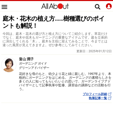
庭木・花木の植え方……樹種選びのポイ
ントも解説！
今回は、庭木・花木の選び方と植え方についてご紹介します。草花だけ
でなく、庭木や花木もガーデニングの重要なアイテムです。庭を立体的
に演出してくれる「木」。庭木を主役に迎えてみることで、今までとは
違った風景が見えてきますよ。ぜひ参考にしてみてください。
更新日：
2025年01月12日
畠山 潤子
ガーデニング ガイド
グリーンアドバイザー
花好きな母のもと、幼少より花と緑に親しむ。1997年より、本
格的にガーデニングをはじめる。 ガーデニングの素晴らしさを
多くの人に知ってもらいたいとの思いで、ガーデンライフアド
バイザーとして記事執筆や監修、講習会の講師などの活動を行
う。
プロフィール詳細
執筆記事一覧