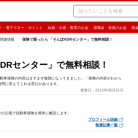
ド・電子マネー・ポイント
結婚・出産・教育のお金
退職金・老後のお金
税
関連情報
保険で困ったら 「そんぽADRセンター」で無料相談！
ADRセンター」で無料相談！
、自動車保険の内容はますます複雑になってきました。「保険の内容がわから
疑問に答えてくれる窓口があります。
更新日：2012年08月31日
者の立場で自動車保険を簡単に解説します。
プロフィール詳細
執筆記事一覧