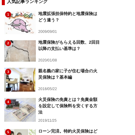
人気記事ランキング
地震拡張担保特約と地震保険は
1
どう違う？
2009/09/01
地震保険がもらえる回数、2回目
2
以降の支払い基準は？
2020/01/08
親名義の家に子が住む場合の火
3
災保険は？基本編
2018/05/22
火災保険の免責とは？免責金額
4
を設定して保険料を安くする方
法
2019/11/25
ローン完済。特約火災保険はど
5