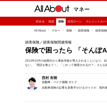
マネー
貯める
投資
保険
住宅ローン
クレジットカー
All About
マネー
保険
損害保険
損害保険
損害保険
／損害保険関連情報
保険で困ったら 「そんぽ
2013年10月の始期分から事故等級が導入されることになり
ない」「用語を教えて！」「これって補償されるの？」そんな
西村 有樹
自動車・バイク保険 ガイド
自動車保険の記事を多数手がけるガイドが、契約