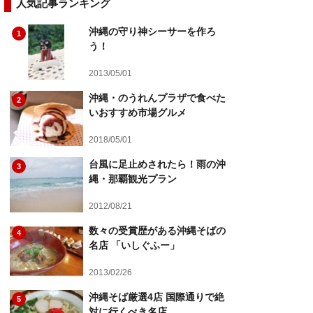
人気記事ランキング
沖縄の守り神シーサーを作ろ
1
う！
2013/05/01
沖縄・のうれんプラザで食べた
2
いおすすめ市場グルメ
2018/05/01
台風に足止めされたら！雨の沖
3
縄・那覇観光プラン
2012/08/21
数々の受賞歴がある沖縄そばの
4
名店 「いしぐふー」
2013/02/26
沖縄そば厳選4店 国際通りで絶
5
対に行くべき名店