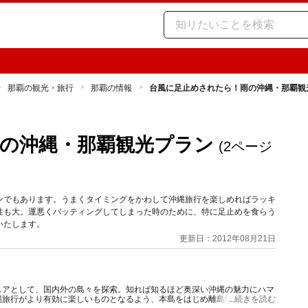
那覇の観光・旅行
那覇の情報
台風に足止めされたら！雨の沖縄・那覇観
の沖縄・那覇観光プラン
(2ページ
ンでもあります。うまくタイミングをかわして沖縄旅行を楽しめればラッキ
性も大。運悪くバッティングしてしまった時のために、特に足止めを食らう
いたします。
更新日：2012年08月21日
ニアとして、国内外の島々を探索。知れば知るほど奥深い沖縄の魅力にハマ
縄旅行がより有効に楽しいものとなるよう、本島をはじめ離島情報もまじえ
...続きを読む