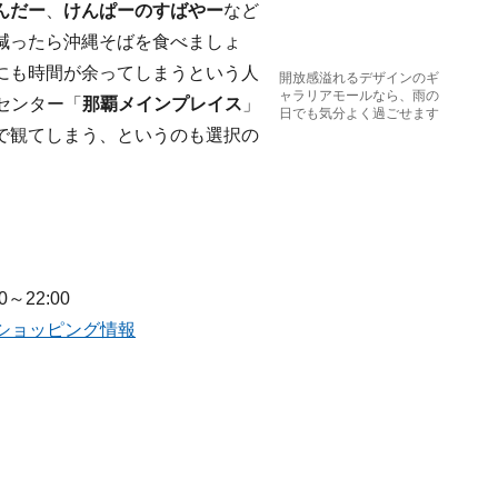
んだー
、
けんぱーのすばやー
など
減ったら沖縄そばを食べましょ
にも時間が余ってしまうという人
開放感溢れるデザインのギ
ャラリアモールなら、雨の
センター「
那覇メインプレイ
ス
」
日でも気分よく過ごせます
で観てしまう、というのも選択の
～22:00
ショッピング情報