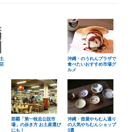
土
沖縄・のうれんプラザで
店
食べたいおすすめ市場グ
ルメ
那覇「第一牧志公設市
沖縄・壺屋やちむん通り
場」の歩き方 お土産選び
の人気やちむんショップ
にも！
3選