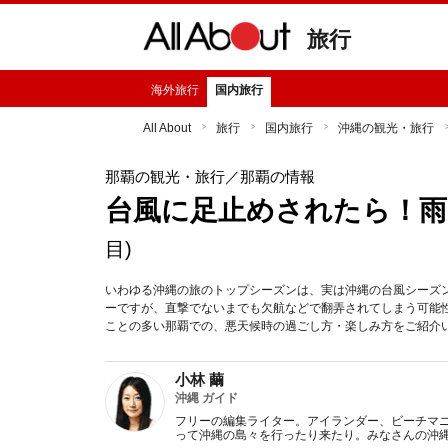
旅行
海外旅行
国内旅行
All About
旅行
国内旅行
沖縄の観光・旅行
那覇の観光・旅行
／那覇の情報
台風に足止めされたら！雨
目)
いわゆる沖縄の旅のトップシーズンは、実は沖縄の台風シーズ
ーですが、直撃でないまでも欠航などで翻弄されてしまう可能
ことの多い那覇での、悪天候時の過ごし方・楽しみ方をご紹介
小林 繭
沖縄 ガイド
フリーの編集ライター。アイランダー、ビーチマ
って沖縄の島々を行ったり来たり。みなさんの沖