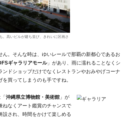
ち。高いビルが建ち並び、きれいに区画さ
せん。そんな時は、ゆいレールで那覇の新都心であるお
DFSギャラリアモール
」があり、雨に濡れることなくシ
ランドショップだけでなくレストランやおみやげコーナ
げを買ってしまうのも手ですね。
は「
沖縄県立博物館・美術館
」が
兼ねなくアート鑑賞のチャンスで
併設され、時間をかけて楽しめる