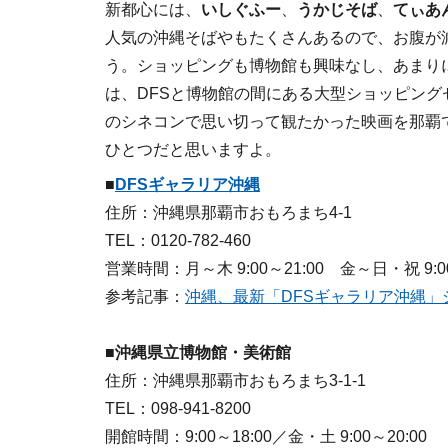
新都心には、
いしぐふー
、
うかじそば
、
てぃあ
人気の沖縄そばやもたくさんあるので、お腹が
う。ショッピングも博物館も興味なし、あまり
は、DFSと博物館の間にある大型ショッピング
のシネコンで思い切って観たかった映画を那覇
ひとつだと思いますよ。
■
DFSギャラリア沖縄
住所：沖縄県那覇市おもろまち4-1
TEL：0120-782-460
営業時間：月～木 9:00～21:00 金～日・祝 9:00
参考記事：
沖縄、最新「DFSギャラリア沖縄」
■沖縄県立博物館・美術館
住所：沖縄県那覇市おもろまち3-1-1
TEL：098-941-8200
開館時間：9:00～18:00／金・土 9:00～20:00