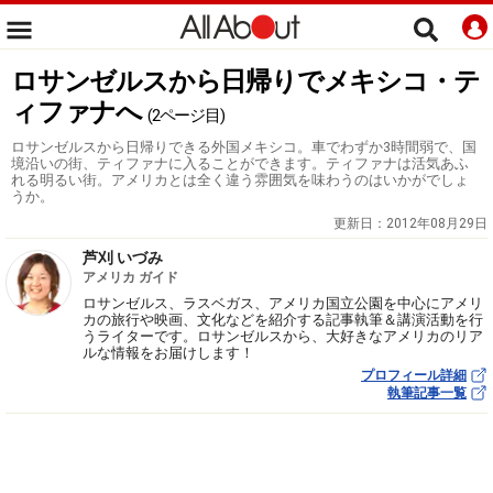
ロサンゼルスから日帰りでメキシコ・テ
ィファナへ
(2ページ目)
ロサンゼルスから日帰りできる外国メキシコ。車でわずか3時間弱で、国
境沿いの街、ティファナに入ることができます。ティファナは活気あふ
れる明るい街。アメリカとは全く違う雰囲気を味わうのはいかがでしょ
うか。
更新日：
2012年08月29日
芦刈 いづみ
アメリカ ガイド
ロサンゼルス、ラスベガス、アメリカ国立公園を中心にアメリ
カの旅行や映画、文化などを紹介する記事執筆＆講演活動を行
うライターです。ロサンゼルスから、大好きなアメリカのリア
ルな情報をお届けします！
プロフィール詳細
執筆記事一覧