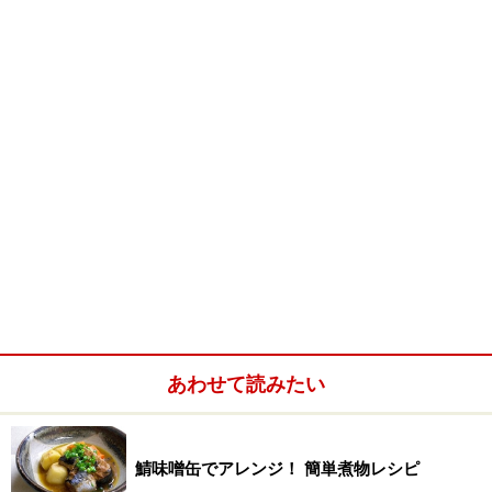
切って入れました。器ごと食べれます。）
チーズ＆唐辛子巻き（餃子の皮にとろけるチーズを
入れて、くるくる巻きます、唐辛子も同じように餃
子の皮でくるくる巻きます、これを多めの油で炒め
あげます。）
色和えにプチトマト
緑のばらんの変わりに、桜の花びらを散りばめてみ
ました。
※記事内容は執筆時点のものです。最新の内容をご確認くださ
い。
※衛生面および保存状態に起因して食中毒や体調不良を引き起こ
す場合があります。必ず清潔な状態で、正しい方法で行い、なる
あわせて読みたい
べく早めにお召し上がりください。また、持ち運びの際は保存方
法に注意してください。
鯖味噌缶でアレンジ！ 簡単煮物レシピ