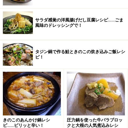
【編集部おすすめの購入サイト】
Amazonで人気レシピの書籍をチェック！
サラダ感覚の洋風揚げだし豆腐レシピ……ごま
風味のドレッシングで！
楽天市場で人気レシピの書籍をチェック！
タジン鍋で作る鮭ときのこの炊き込みご飯レシ
ピ！
きのこのあんかけ鍋レシ
圧力鍋を使った牛バラブロッ
ピ……ピリッと辛い！
クと大根の人気煮込みレシ