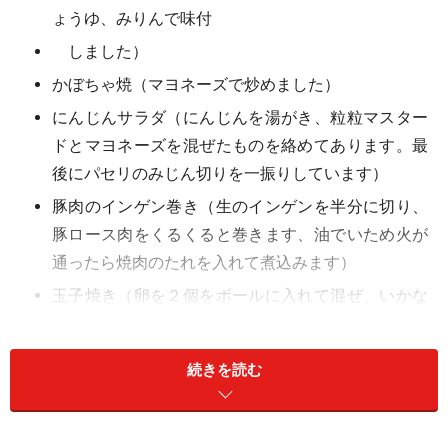
ょうゆ、みりんで味付
しました）
かぼちゃ焼（マヨネーズで炒めました）
にんじんサラダ（にんじんを湯がき、粒粒マスター
ドとマヨネーズを混ぜたものを絡めてあります。最
後にパセリのみじん切りを一振りしています）
豚肉のインゲン巻き（生のインゲンを半分に切り、
豚ロース肉をくるくると巻きます、油でいため火が
通ったら焼肉のたれを入れて煮込みます）
玉子焼き（卵を２個をボールに入れて混ぜ、いかな
ごの佃煮を小さじ１入れて焼きました。）
マカロニサラダ（入れ物は餃子の皮をプリン方にい
続きを読む
れ、オーブン１８０度で６分程焼きます。マカロニ
をゆで、お酢少々に、マヨネーズ、塩、故障で味を
調えます。カニカマを小さく切り、みずなを細かく