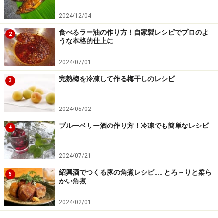
2024/12/04
食べるラー油の作り方！自家製レシピでプロのよ
2
うな本格的仕上に
2024/07/01
完熟梅を冷凍して作る梅干しのレシピ
3
2024/05/02
ブルーベリー酒の作り方！冷凍でも簡単なレシピ
4
2024/07/21
紹興酒でつくる豚の角煮レシピ……とろ～りと柔ら
5
かい角煮
2024/02/01