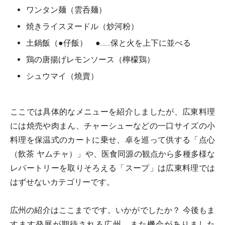
ワンタン麺（雲呑麺）
焼きライスヌードル（炒河粉）
土鍋飯（●仔飯） ●……保と火を上下に並べる
鶏の唐揚げレモンソース（檸檬鶏）
シュウマイ（燒賣）
ここでは具体的なメニューを紹介しましたが、広東料理
には焼売や肉まん、チャーシューなどの一口サイズの小
料理を保温式のカートに乗せ、卓を巡って供する「点心
（飲茶 ヤムチャ）」や、医食同源の観点から多種多様な
レパートリーを取りそろえる「スープ」は広東料理では
はずせないカテゴリーです。
広州の紹介はここまでです。いかがでしたか？ 今後もま
すます発展が期待される広州。また機会がありました