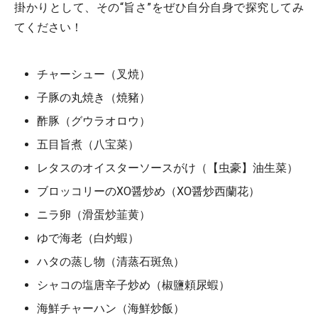
掛かりとして、その“旨さ”をぜひ自分自身で探究してみ
てください！
チャーシュー（叉焼）
子豚の丸焼き（焼豬）
酢豚（グウラオロウ）
五目旨煮（八宝菜）
レタスのオイスターソースがけ（【虫豪】油生菜）
ブロッコリーのXO醤炒め（XO醤炒西蘭花）
ニラ卵（滑蛋炒韮黄）
ゆで海老（白灼蝦）
ハタの蒸し物（清蒸石斑魚）
シャコの塩唐辛子炒め（椒鹽頼尿蝦）
海鮮チャーハン（海鮮炒飯）