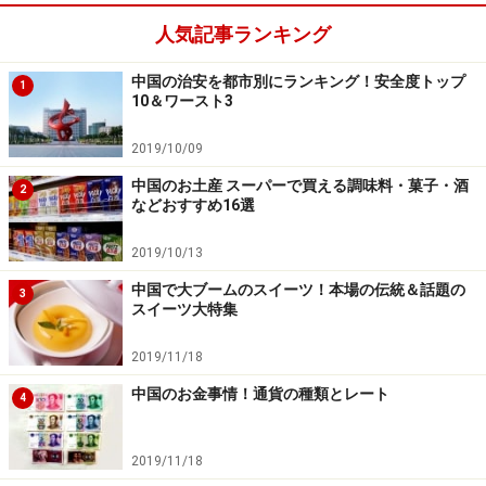
人気記事ランキング
中国の治安を都市別にランキング！安全度トップ
1
10＆ワースト3
2019/10/09
中国のお土産 スーパーで買える調味料・菓子・酒
2
などおすすめ16選
2019/10/13
中国で大ブームのスイーツ！本場の伝統＆話題の
3
スイーツ大特集
2019/11/18
中国のお金事情！通貨の種類とレート
4
2019/11/18