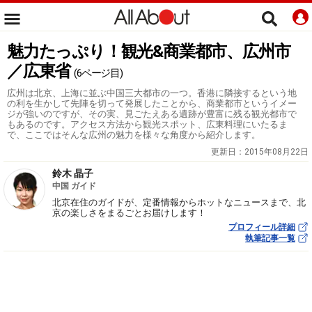
魅力たっぷり！観光&商業都市、広州市
／広東省
(6ページ目)
広州は北京、上海に並ぶ中国三大都市の一つ。香港に隣接するという地
の利を生かして先陣を切って発展したことから、商業都市というイメー
ジが強いのですが、その実、見ごたえある遺跡が豊富に残る観光都市で
もあるのです。アクセス方法から観光スポット、広東料理にいたるま
で、ここではそんな広州の魅力を様々な角度から紹介します。
更新日：
2015年08月22日
鈴木 晶子
中国 ガイド
北京在住のガイドが、定番情報からホットなニュースまで、北
京の楽しさをまるごとお届けします！
プロフィール詳細
執筆記事一覧