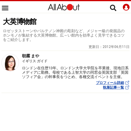
大英博物館
ロゼッタストーンやパルテノン神殿の彫刻など、メジャー級の発掘品の
ホンモノが集結する大英博物館。広～い館内を効率よく見学できるコツ
をご紹介します。
更新日：
2012年06月11日
朝霧 まや
イギリス ガイド
ロンドン在住歴13年。ロンドン大学大学院を卒業後、現地日系
メディアに勤務。母校である上智大学の同窓会英国支部「英国
ソフィア会」の幹事長をつとめ、各種交流イベントを主催。
プロフィール詳細
執筆記事一覧