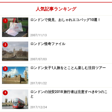
中東
人気記事ランキング
館内の案内図はグレートコートで購入可能（1ポン
ロンドンで発見、おしゃれエコバッグ10選！
ド）。また、大英博物館ウェブサイトでは、A4サイズで
1
プリントアウトできる
館内案内図PDF
（英語）もダウン
ロードできるようになっています。
2007/11/13
ロンドン怪奇ファイル
2
※記事内容は執筆時点のものです。最新の内容をご確認くださ
い。
※海外を訪れる際には最新情報の入手に努め、「
外務省 海外安全
2007/07/03
ホームページ
」を確認するなど、安全確保に十分注意を払ってく
ださい。
ロンドン女子1人旅をとことん楽しむ注目ツアー
3
次のページへ
1
/
4
2017/01/22
ロンドンの治安2018 旅行者は注意すべき6つのこ
4
と
2017/12/24