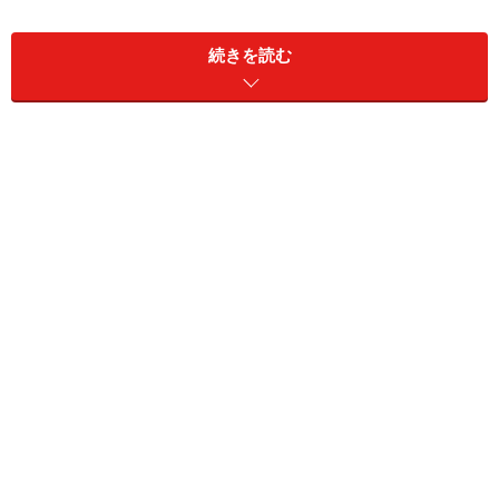
ロゼッタストーンやパルテノン神殿の彫刻など、メジャ
続きを読む
ー級の発掘品のホンモノが集結。大英博物館を一周すれ
ば世界史の大半がカバーできると言っても過言ではない
充実したコレクションで、世界史の授業を受けたのは遠
い昔……というあなたも、「あ～コレ、教科書に載って
た！」と思い出す展示物に必ず出会えるはずです。
館内のレイアウト
大英博物館見学の起点となるグレートコート。広々と心地よ
い空間です