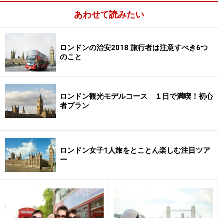
あわせて読みたい
ロンドンの治安2018 旅行者は注意すべき6つ
のこと
ロンドン観光モデルコース １日で満喫！初心
正面玄関を入って直進すると、グレートコート（Great
者プラン
Court）という、屋根付きの広い中庭に出ます。大英博物
館の中でも最も古い部分の一つである円形の閲覧室を囲
むかたちで、2000年の大改築の際に新たに作られたエリ
ロンドン女子1人旅をとことん楽しむ注目ツア
ー
アで、ここに館内インフォメーションやマルチメディア
ガイドの貸し出しカウンターなど、見学の起点となるポ
イントが集まっています。
お土産ショップやカフェなどもあり、1人でも時間をつ