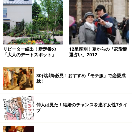
リピーター続出！新定番の
12星座別！夏からの「恋愛開
「大人のデートスポット」
運占い」2012
30代以降必見！おすすめ「モテ服」で恋愛成
就！
仲人は見た！結婚のチャンスを逃す女性7タイ
プ