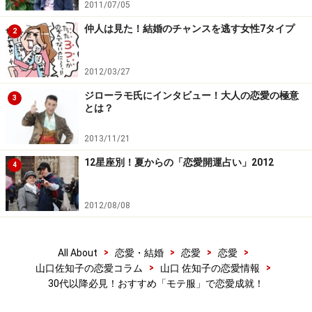
2011/07/05
仲人は見た！結婚のチャンスを逃す女性7タイプ
2
2012/03/27
ジローラモ氏にインタビュー！大人の恋愛の極意
3
とは？
2013/11/21
12星座別！夏からの「恋愛開運占い」2012
4
2012/08/08
>
>
>
>
All About
恋愛・結婚
恋愛
恋愛
>
>
山口佐知子の恋愛コラム
山口 佐知子の恋愛情報
30代以降必見！おすすめ「モテ服」で恋愛成就！