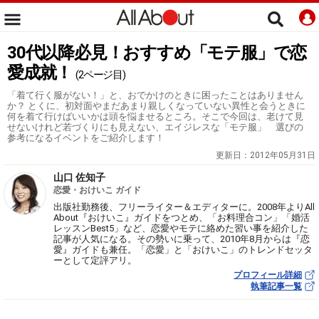
30代以降必見！おすすめ「モテ服」で恋
愛成就！
(2ページ目)
「着て行く服がない！」と、おでかけのときに困ったことはありません
か？ とくに、初対面やまだあまり親しくなっていない異性と会うときに
何を着て行けばいいかは頭を悩ませるところ。そこで今回は、老けて見
せないけれど若づくりにも見えない、エイジレスな「モテ服」 選びの
参考になるイベントをご紹介します！
更新日：
2012年05月31日
山口 佐知子
恋愛・おけいこ ガイド
出版社勤務後、フリーライター＆エディターに。2008年よりAll
About『おけいこ』ガイドをつとめ、「お料理合コン」「婚活
レッスンBest5」など、恋愛やモテに絡めた習い事を紹介した
記事が人気になる。その勢いに乗って、2010年8月からは『恋
愛』ガイドも兼任。「恋愛」と「おけいこ」のトレンドセッタ
ーとして定評アリ。
プロフィール詳細
執筆記事一覧