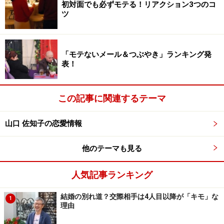
初対面でも必ずモテる！リアクション3つのコ
ツ
「モテないメール＆つぶやき」ランキング発
表！
この記事に関連するテーマ
山口 佐知子の恋愛情報
他のテーマも見る
人気記事ランキング
結婚の別れ道？交際相手は4人目以降が「キモ」な
1
理由