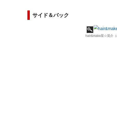
サイド＆バック
hair&make星☆晃介（af