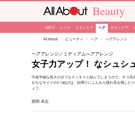
Beauty
MICO
メイク
スキンケア
ヘア
ボディケア
All About
ビューティ
ヘア
ヘアアレンジ
ヘアアレンジ
／ミディアムへアアレンジ
女子力アップ！ なシュシ
中途半端な長さのボブもスッキリと結んでしまうので、ネコ毛
がちなサイドの1つ結びは、顔周りにふんわり後れ毛を残した
ょう。
西岡 卓志