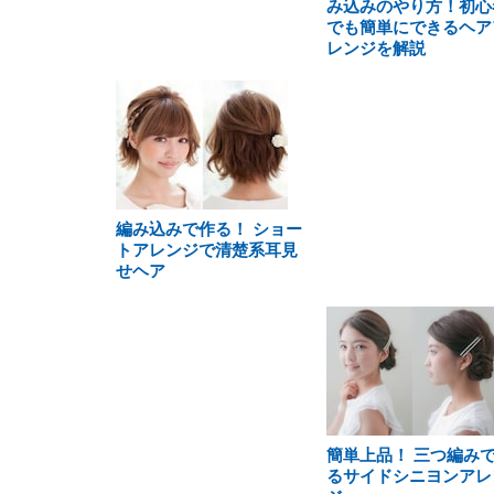
み込みのやり方！初心
でも簡単にできるヘア
レンジを解説
編み込みで作る！ ショー
トアレンジで清楚系耳見
せヘア
簡単上品！ 三つ編み
るサイドシニヨンアレ