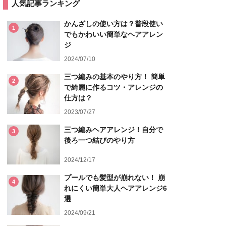
人気記事ランキング
かんざしの使い方は？普段使い
1
でもかわいい簡単なヘアアレン
ジ
2024/07/10
三つ編みの基本のやり方！ 簡単
2
で綺麗に作るコツ・アレンジの
仕方は？
2023/07/27
三つ編みヘアアレンジ！自分で
3
後ろ一つ結びのやり方
2024/12/17
プールでも髪型が崩れない！ 崩
4
れにくい簡単大人ヘアアレンジ6
選
2024/09/21