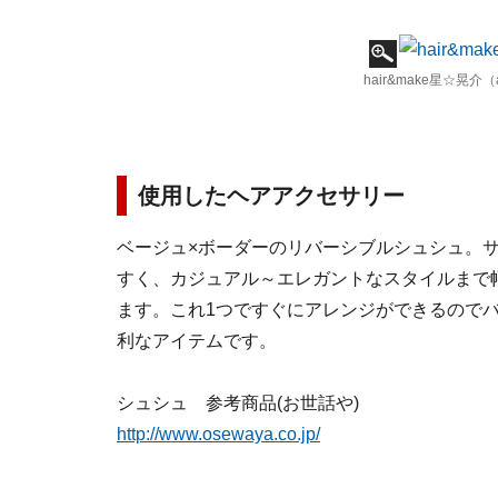
hair&make星☆晃介（af
使用したヘアアクセサリー
ベージュ×ボーダーのリバーシブルシュシュ。
すく、カジュアル～エレガントなスタイルまで
ます。これ1つですぐにアレンジができるので
利なアイテムです。
シュシュ 参考商品(お世話や)
http://www.osewaya.co.jp/