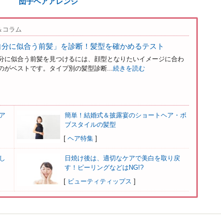
団子ヘアアレンジ
＆コラム
自分に似合う前髪」を診断！髪型を確かめるテスト
分に似合う前髪を見つけるには、顔型となりたいイメージに合わ
がベストです。タイプ別の髪型診断...
続きを読む
ア
簡単！結婚式＆披露宴のショートヘア・ボ
ブスタイルの髪型
[
ヘア特集
]
し
日焼け後は、適切なケアで美白を取り戻
す！ピーリングなどはNG!?
[
ビューティティップス
]