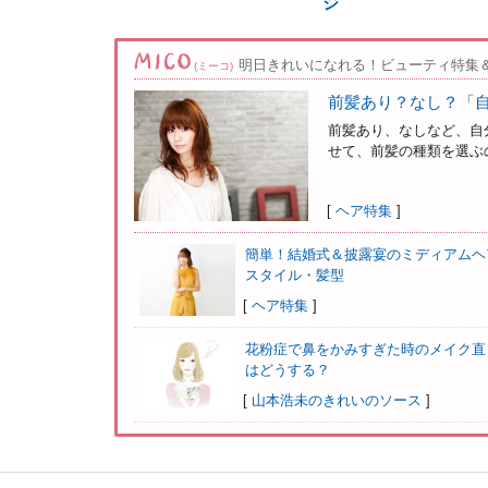
ジ
明日きれいになれる！ビューティ特集
(ミーコ)
前髪あり？なし？「
前髪あり、なしなど、自
せて、前髪の種類を選ぶの
[
ヘア特集
]
簡単！結婚式＆披露宴のミディアムヘ
スタイル・髪型
[
ヘア特集
]
花粉症で鼻をかみすぎた時のメイク直
はどうする？
[
山本浩未のきれいのソース
]