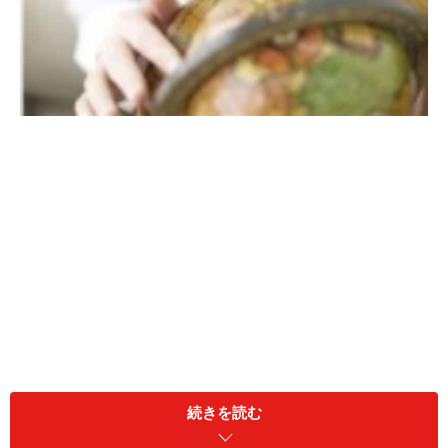
世界中の資産に少額で簡単に分散投資できる投資信託は初心
続きを読む
者の強い味方。さらに積立で買うとうれしい効果が・・・