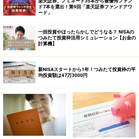
る人は多いのではないでしょうか。投信積立なら、月額
楽天証券、ノミネート35本から最優秀ファン
ド7本を選出！第9回「楽天証券ファンドアワ
1万円や1,000円などの少額から始められます。最近は、
ード」
なんと500円からの「ワンコイン積立」ができるネット
証券も出てきました。つまり現在資産がなくても、いつ
一括投資やほったらかしでどうなる？ NISAの
でも気軽にスタートできるのが投信積立の利点なので
つみたて投資枠活用シミュレーション【お金の
す。
計算機】
新NISAスタートから1年！つみたて投資枠の平
均投資額は47万3000円