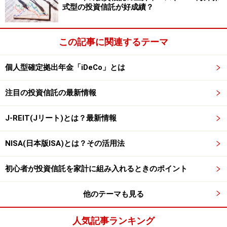
式型の投資信託が好成績？
投資ビギナーにとって買い時の判断はとても難しいもの
です。うっかり高値で買ってしまうことも決して少なく
ありません。しかし、毎月少額ずつ投資する積立投資で
この記事に関連するテーマ
あれば、投資のタイミングが分散されるため、そんな高
値掴みの失敗を避けられます。
個人型確定拠出年金「iDeCo」とは
注目の投資信託の最新情報
積立投資の大事なポイントは、「毎月一定金額ずつ買っ
ていく」こと。毎回同じ投資金額であれば、安い時は多
J-REIT(Jリート)とは？最新情報
い口数を、高い時は少ない口数を自動的に買い付けるこ
とになり、結果として、一定口数ずつ購入した場合より
NISA(日本版ISA)とは？その活用法
も、平均購入価額を安く抑えることができるのです（こ
れを「ドル・コスト平均法」といいます。「ドル・コス
初心者が投資信託を家計に組み入れるときのポイント
ト平均法」については、記事：
荒相場に強いコツコツ時
間分散の投資法
をご参考ください）。
他のテーマも見る
人気記事ランキング