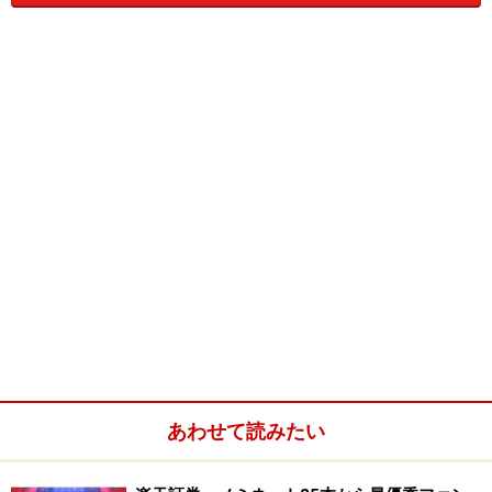
投資信託は、世界中の株や債券等の資産への分散投資
が、1万円など手軽な資金からおこなえる金融商品。プ
ロが運用してくれるため、投資初心者でも本格的な資産
運用が実践できる便利なツールです。
投資信託はスポットで買えるのはもちろん、積立でも買
うことができます。銀行などの積立預金のように、毎月
一定金額ずつ、こつこつ投資信託を買いためることがで
きるのです。ビギナーが投資信託を買うときは、この積
立でスタートするのがオススメです。
投信積立は500～1万円と少額から始められ
る！
あわせて読みたい
資産運用はある程度資産がないとできない、と思ってい