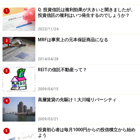
Q. 投資信託は複利効果が大きいと聞きましたが、
1
投資信託の複利はいつ発生するのでしょうか？
※売買手数料等は考慮せず。 上記はあくまで例で、将来の成
果をお約束するものではありません。（クリックで拡大しま
2023/11/24
す）
MRFは事実上の元本保証商品になる
2
2014/04/28
最初に手続きすれば、あとは自動的に継続
REITの信託不動産って？
3
また、せっかく資産作りのために始めた投資も、続ける
2009/04/15
のに手間がかかると三日坊主で終わってしまうかもしれ
高層賃貸の先駆け！大川端リバーシティ
ません。投信積立であれば、最初に金融機関の窓口で投
4
信積立サービスを申し込んでしまえば後は手間いらず。
毎月毎月、指定した口座から自動的にお金が引き落とさ
2009/03/21
れ、自動的に投資信託が買い付けられていきます。
投資初心者は毎月1000円からの投信積立から始め
5
よう