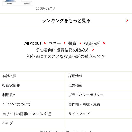
淡々と続けているうちに、いつの間にか資産が積み上が
2009/03/17
っていた・・・！そんな実感を味わえるのが積立投資の
醍醐味なのです。
ランキングをもっと見る
>
>
>
>
All About
マネー
投資
投資信託
>
初心者向け投資信託の始め方
初心者にオススメな投資信託の積立って？
会社概要
採用情報
投資家情報
広告掲載
利用規約
プライバシーポリシー
All Aboutについて
著作権・商標・免責
当サイトの情報についての注意
サイトマップ
投信積立、どこで始める？
ヘルプ