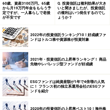
60歳、資産3100万円。65歳
Q. 投資信託は複利効果が大き
から月19万円年金をもらう予
いと聞きましたが、投資信託
定ですが、一人暮らしで老後
の複利はいつ発生するのでし
個別の株式でも「るいとう」といって少額からの積立が
が不安です
ょうか？
できますが、個別株の場合はリスクも高く、最悪では積
立銘柄の倒産で価値がゼロになってしまう危険性も。そ
2022年の投資信託ランキング10！好成績ファ
の点、投資信託は数百から千以上の銘柄を組み入れてリ
ンドはトルコ株や資源株が投資対象
スクが分散されるため、価値がゼロになる心配もありま
せん。
2021年・投資信託の上昇率ランキング！ 商品
とはいえ、値動きのある商品ですので、初心者が一度に
先物やレバレッジ型ファンドが好成績
まとまったお金を投じるのは禁物。投信積立であれば、
少しずつ資金を投じるので、落ち着いて値動きを見なが
ESGファンドは純資産額が1年で4倍増の人気
ら徐々に運用に慣れていくことができますよ。
に！ フランス初の独立系運用会社のESGファ
ンドを紹介
タイミング分散で高値づかみを避けられる
2020年の投資信託の上昇率ベスト10！海外株