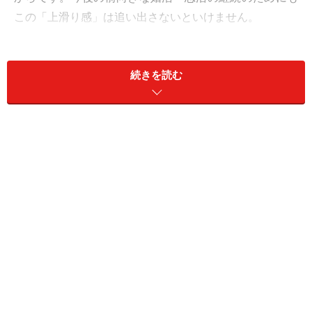
この「上滑り感」は追い出さないといけません。
麻布の夜。この街の出会いも「FBやってる？」から始まって
続きを読む
いた。
今回はこの問題を解決するために「上滑りな出会いを本