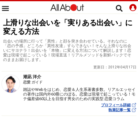
上滑りな出会いを「実りある出会い」に
変える方法
出会いの場所に行って「異性」と顔を突き合わせている。それなのに
「恋の予感」どころか「異性友達」すらできない！そんな上滑りな出会
いにサヨナラ！出会いを「本物」に変える方法について解説します！恋
愛は現場で起こっている！現場直送！リアルメソッドを新鮮パックでそ
のままお届けします。
更新日：
2012年04月17日
潮凪 洋介
恋愛 ガイド
雑誌やWebをはじめ、恋愛＆人生系著書多数。リアルエッセイ
の著作は国内外60冊にのぼる。恋愛は現場で起こっている！モ
テ偏差値60以上を目指す男女のための実践型 恋愛コラム
プロフィール詳細
執筆記事一覧