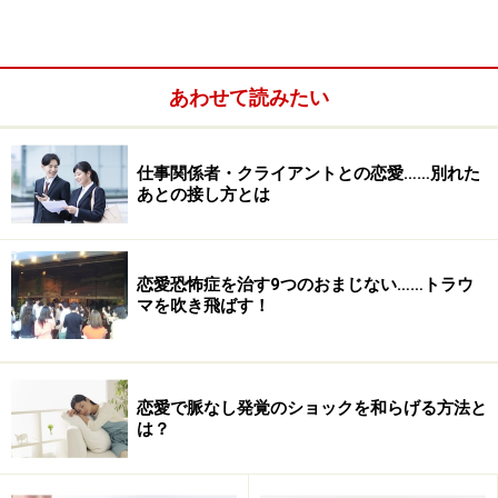
物に変える方法」についてご紹介してゆきたいと思いま
す。「上滑る」には「上滑る思考パターン」がありま
す。それを矯正すればあなたの出会いシーンは劇的に変
あわせて読みたい
わります。
仕事関係者・クライアントとの恋愛……別れた
私自身が実際の現場で目にしたさまざまな実例をもとに
あとの接し方とは
解説をしたいと思います。対象は30代～40代です。以下
のうち使えそうなものを実際に使用をしてみてくださ
い。きっと今までになかった“手ごたえ”が得られるはず
恋愛恐怖症を治す9つのおまじない……トラウ
です。（次のページに続く）
マを吹き飛ばす！
※記事内容は執筆時点のものです。最新の内容をご確認くださ
い。
恋愛で脈なし発覚のショックを和らげる方法と
は？
次のページへ
1
/
4