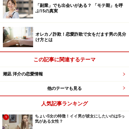
「副業」でも出会いがある？ 「モテ期」を呼
ぶ15の真実
オレカノ詐欺！恋愛詐欺で女をだます男の見分
け方とは
この記事に関連するテーマ
潮凪 洋介の恋愛情報
他のテーマも見る
人気記事ランキング
ちょいS女の特徴！イイ男が彼女にしたいのはSっ
1
気がある女性？