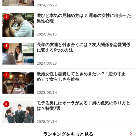
2024/12/29
遊びと本気の見極め方は？ 運命の女性に出会った
2
男性心理
2024/06/15
長年の友達と付き合うには？友人関係を恋愛関係
3
に変える9つの方法
2024/03/23
既婚女性も恋愛してときめきたい!?「恋の寸止
4
め」で女らしさを維持
2023/08/14
モテる男にはオーラがある！男の色気の作り方と
5
は？特徴7選
2025/01/14
ランキングをもっと見る