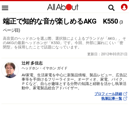
端正で知的な音が楽しめるAKG K550
(3
ページ目)
高音質のヘッドホンを選ぶ際、選択肢によく上るブランドが「AKG」。そ
のAKGの最新ヘッドホンが「K550」です。今回、外部に漏れにくい「密
閉型」を採用したことで話題になっています。
更新日：
2012年03月21日
辻村 多佳志
ヘッドホン・イヤホン ガイド
AV家電、生活家電を中心に新製品情報、製品レビュー、広告記
事等を手掛けるフリーライター。オーディオ、家電、バイク、
ＰＣなど、自らが趣味とする分野の知識と経験を活かし執筆活
動中。家電製品総合アドバイザー。
プロフィール詳細
執筆記事一覧