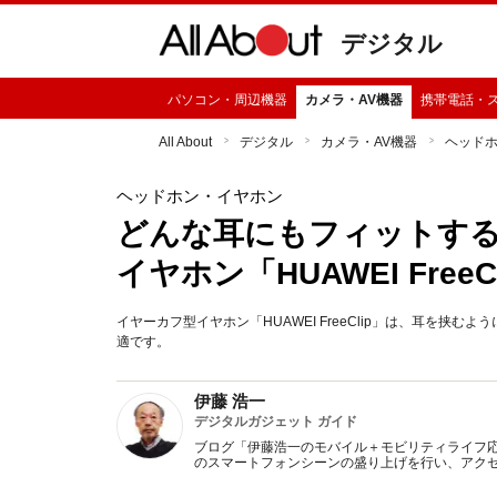
デジタル
パソコン・周辺機器
カメラ・AV機器
携帯電話・
All About
デジタル
カメラ・AV機器
ヘッド
ヘッドホン・イヤホン
どんな耳にもフィットする
イヤホン「HUAWEI Free
イヤーカフ型イヤホン「HUAWEI FreeClip」は、耳を
適です。
伊藤 浩一
デジタルガジェット ガイド
ブログ「伊藤浩一のモバイル＋モビリティライフ
のスマートフォンシーンの盛り上げを行い、アクセ