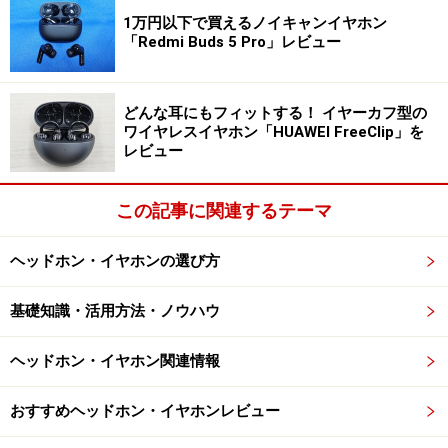
1万円以下で買えるノイキャンイヤホン
高性能なアクティブノイズキャンセリング
「Redmi Buds 5 Pro」レビュー
機能
周囲のノイズを低減する「ノイズキャンセリング機能」
どんな耳にもフィットする！ イヤーカフ型の
ワイヤレスイヤホン「HUAWEI FreeClip」を
も充実。最大52dB／4kHzの高性能アクティブノイズキ
レビュー
ャンセリング（ANC）機能に加え、クリアな通話品質を
実現するAI通話ノイズリダクションを搭載しています。
この記事に関連するテーマ
外部音取り込みモードは以下の3種類です。
ヘッドホン・イヤホンの選び方
・通常モード：音楽と環境音を聴くことができるモード
・拡張音声モード：対面で会話する際に適したモード
基礎知識・活用方法・ノウハウ
・拡張周囲音モード：周囲の小さな音も取り込み、ユー
ザーの安全を確保するモード
ヘッドホン・イヤホン関連情報
おすすめヘッドホン・イヤホンレビュー
ノイズキャンセリングのオン／オフはイヤホン本体をタ
ッチ操作することで切り替えられますが、アプリからも