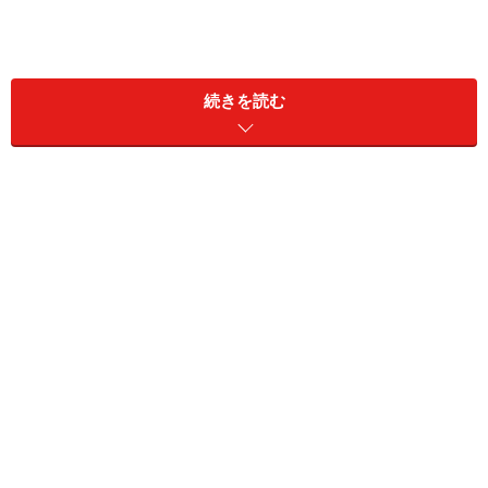
Redmi Buds 5 Proのパッケージ
続きを読む
Redmi Buds 5 Proの同梱物
高音質を実現した独自の音響システム
イヤホンの形状は「カナル型」で、耳にフィットするデ
ザインです。インイヤー検出機能により、イヤホンを耳
から外すと再生が自動的に一時停止。再装着すると再開
します。
カナル型イヤホン