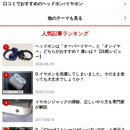
口コミでおすすめのヘッドホン/イヤホン
操作可能です。アプリではさらに、耳とイヤホンの装着
方法を分析し、ANCプロファイルを作成することも可能
他のテーマも見る
です。
人気記事ランキング
ヘッドホンは「オーバーイヤー」と「オンイヤ
1
ー」どちらがおすすめ？ 違いは？【比較レビュ
ノイズキャンセリングの設定はアプリ「Xiaomi EarBuds」か
ー】
ら行える
2026/06/25
Q.イヤホンを洗濯してしまいました。そのまま使
2
っても大丈夫でしょうか？
充電ケース利用で最大38時間の再生が可能
2025/12/03
バッテリーに関しては1回の充電で約10時間、充電ケー
イヤホンジャックの掃除、正しいやり方を専門家
3
ス利用で約38時間の連続再生が可能。急速充電を利用す
が解説
れば5分間の充電で約2時間の再生が可能です。なお充電
2017/04/18
ケースはグーグルのペアリング技術「Google Fast Pair」
Q.「iCloudストレージがいっぱいです」と表示さ