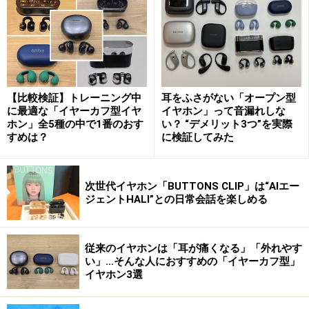
※音声データの圧縮変換方式のこと。LDACは高音質を特
徴とするコーデック
スマートフォンアプリ「Xiaomi EarBuds」を使えば、4つ
【比較検証】トレーニング中
耳をふさがない「オープン型
のEQ（＝イコライザー）モードから、好みに合わせた音
に最適な「イヤーカフ型イヤ
イヤホン」って音漏れしな
ホン」全5種の中で1番のおす
い？ “デメリット3つ”を実際
響環境を選択し設定することもできます。また「イマー
すめは？
に検証してみた
シブオーディオ」というユニークな機能もあり、「標準
モード」「ミュージックモード」「ムービーモード」の
3種から選択することができます。
次世代イヤホン「BUTTONS CLIP」は“AIエー
ジェントHALI”との日常会話を楽しめる
従来のイヤホンは「耳が痛くなる」「外れやす
アプリ「Xiaomi EarBuds」の「イマーシブオーディオ」設定
い」…そんな人におすすめの「イヤーカフ型」
画面
イヤホン3選