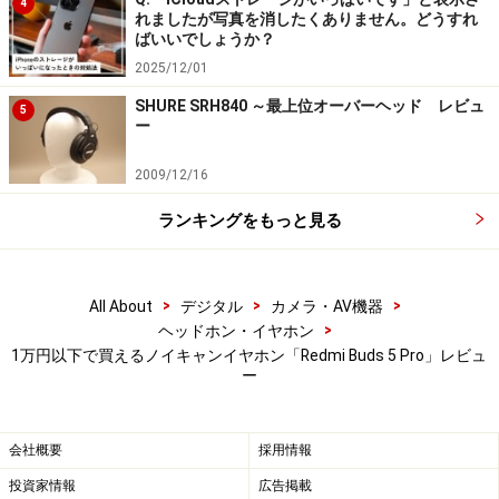
に対応しており、ふたを開けるだけでAndroidデバイスと
4
れましたが写真を消したくありません。どうすれ
簡単にペアリングできます。
ばいいでしょうか？
2025/12/01
SHURE SRH840 ～最上位オーバーヘッド レビュ
5
充電ケース
ー
2009/12/16
充電ケースを開けた状態
ランキングをもっと見る
>
>
>
All About
デジタル
カメラ・AV機器
>
ヘッドホン・イヤホン
1万円以下で買えるノイキャンイヤホン「Redmi Buds 5 Pro」レビュ
ー
会社概要
採用情報
投資家情報
広告掲載