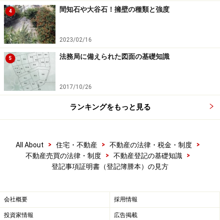
間知石や大谷石！擁壁の種類と強度
4
2023/02/16
法務局に備えられた図面の基礎知識
5
2017/10/26
ランキングをもっと見る
>
>
>
All About
住宅・不動産
不動産の法律・税金・制度
>
>
不動産売買の法律・制度
不動産登記の基礎知識
登記事項証明書（登記簿謄本）の見方
会社概要
採用情報
投資家情報
広告掲載