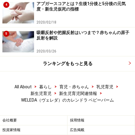
アプガースコアとは？生後1分後と5分後の元気
4
度・新生児仮死の指標
2020/02/18
吸啜反射や把握反射はいつまで？赤ちゃんの原子
5
反射を解説
2020/03/26
ランキングをもっと見る
>
>
>
>
All About
暮らし
育児・赤ちゃん
乳児育児
>
>
新生児育児
新生児育児関連情報
WELEDA（ヴェレダ）のカレンドラ ベビーバーム
会社概要
採用情報
投資家情報
広告掲載