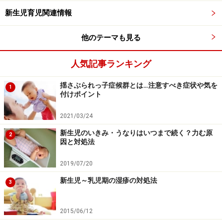
新生児育児関連情報
他のテーマも見る
人気記事ランキング
揺さぶられっ子症候群とは…注意すべき症状や気を
1
付けポイント
2021/03/24
新生児のいきみ・うなりはいつまで続く？力む原
2
因と対処法
2019/07/20
新生児～乳児期の湿疹の対処法
3
2015/06/12