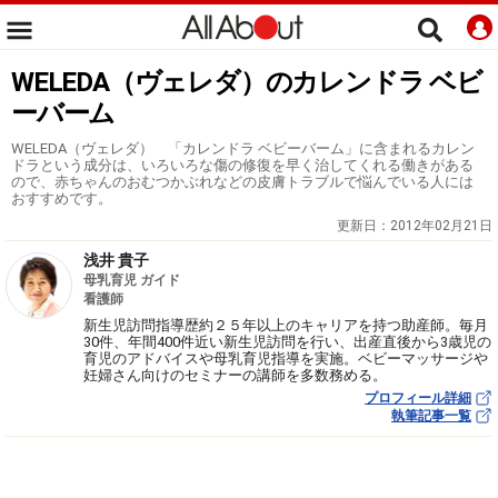
WELEDA（ヴェレダ）のカレンドラ ベビ
ーバーム
WELEDA（ヴェレダ） 「カレンドラ ベビーバーム」に含まれるカレン
ドラという成分は、いろいろな傷の修復を早く治してくれる働きがある
ので、赤ちゃんのおむつかぶれなどの皮膚トラブルで悩んでいる人には
おすすめです。
更新日：
2012年02月21日
浅井 貴子
母乳育児 ガイド
看護師
新生児訪問指導歴約２５年以上のキャリアを持つ助産師。毎月
30件、年間400件近い新生児訪問を行い、出産直後から3歳児の
育児のアドバイスや母乳育児指導を実施。ベビーマッサージや
妊婦さん向けのセミナーの講師を多数務める。
プロフィール詳細
執筆記事一覧