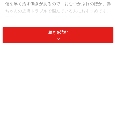
傷を早く治す働きがあるので、おむつかぶれのほか、赤
ちゃんの皮膚トラブルで悩んでいる人におすすめです。
夏場の首や脇に出来る接触性皮膚炎や背中などの汗疹に
も効果抜群です。3歳ぐらいまで重宝しますので、一家
続きを読む
に1本は常備しておくとよいでしょう。
おむつかぶれだけでなく、汗疹などにも効果あり
■商品DATA
商品名：カレンドラ ベビーバーム
価格： 1680円
問い合わせ先：
株式会社ヴェレダ・ジャパン