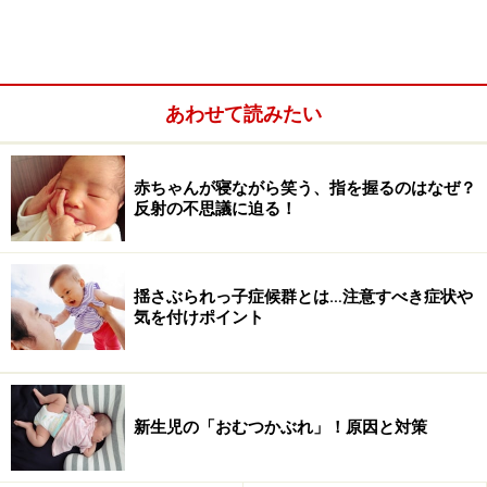
※このページは2012年2月21日時点の情報です
あわせて読みたい
>> 赤ちゃん向け人気グッズおすすめ10選を全部見る
>> チビタス「みんなが選ぶ太鼓判育児グッズ・口コミ」
特集へ
赤ちゃんが寝ながら笑う、指を握るのはなぜ？
反射の不思議に迫る！
揺さぶられっ子症候群とは…注意すべき症状や
※記事内容は執筆時点のものです。最新の内容をご確認くださ
気を付けポイント
い。
※乳幼児の発育には個人差があります。記事内容は全ての乳幼児
への有効性を保証するものではありません。気になる徴候が見ら
れる場合は、自己判断せず、必ず医療機関に相談してください。
新生児の「おむつかぶれ」！原因と対策