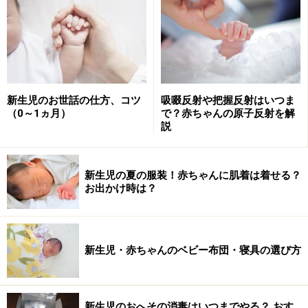
けて拭きます。同じ場所で拭かないように気をつけまし
ょう。
新生児のお世話の仕方、コツ
吸啜反射や把握反射はいつま
（0～1ヵ月）
で？赤ちゃんの原子反射を解
説
点眼薬は冷蔵庫に保管する
それでもよくならない場合には小児科か眼科を受診し
新生児の夏の服装！赤ちゃんに肌着は着せる？
て、抗菌剤などが入っている目薬を処方してもらいまし
お出かけ時は？
ょう。目薬のさし方は
1.ママが手を洗い清潔にします
新生児・赤ちゃんのベビー布団・寝具の選び方
2.下まぶたを引き、目頭に点眼します
3.余分に流れ出たものをティッシュか清潔な
ガーゼで押さえます
新生児のおへその消毒はいつまでやる？ おす