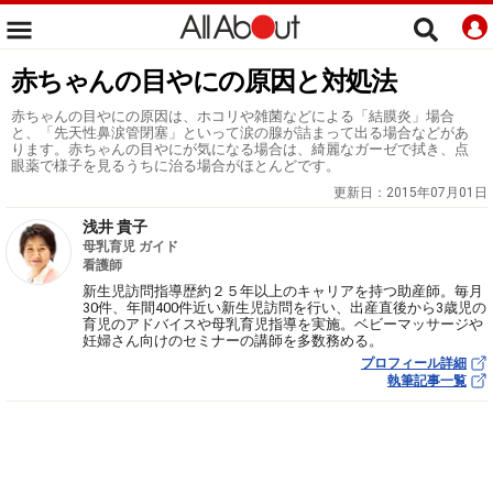
赤ちゃんの目やにの原因と対処法
赤ちゃんの目やにの原因は、ホコリや雑菌などによる「結膜炎」場合
と、「先天性鼻涙管閉塞」といって涙の腺が詰まって出る場合などがあ
ります。赤ちゃんの目やにが気になる場合は、綺麗なガーゼで拭き、点
眼薬で様子を見るうちに治る場合がほとんどです。
更新日：
2015年07月01日
浅井 貴子
母乳育児 ガイド
看護師
新生児訪問指導歴約２５年以上のキャリアを持つ助産師。毎月
30件、年間400件近い新生児訪問を行い、出産直後から3歳児の
育児のアドバイスや母乳育児指導を実施。ベビーマッサージや
妊婦さん向けのセミナーの講師を多数務める。
プロフィール詳細
執筆記事一覧