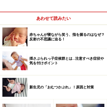
あわせて読みたい
赤ちゃんが寝ながら笑う、指を握るのはなぜ？
反射の不思議に迫る！
赤ちゃんの目やにの拭き方
揺さぶられっ子症候群とは…注意すべき症状や
気を付けポイント
目頭→目尻にかけて拭く
新生児の「おむつかぶれ」！原因と対策
赤ちゃんの目やにが気になるときは、まずは清潔なガー
ゼを濡らしたものや、清浄綿で拭いてあげましょう。上
まぶたと下まぶたを広げるようにして、目頭→目尻に向