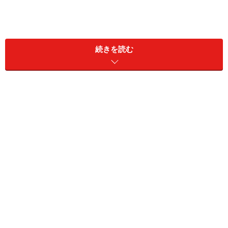
■さかさまつげ
また、赤ちゃんはほっぺたがふっくらしているので、下
続きを読む
まぶたに生えているまつげが内側に入った状態の「さか
さまつげ」などでも目やにが出ます。
■先天性鼻涙管閉塞
あとは「先天性鼻涙管閉塞」と言い、涙が鼻に流れる管
が詰まっていて目やにが出ることもあります。これは様
子を見れば自然に治ることが多いですが、治らない場合
は、眼科でブジーという針金の細いもので通してあげる
と治ります。