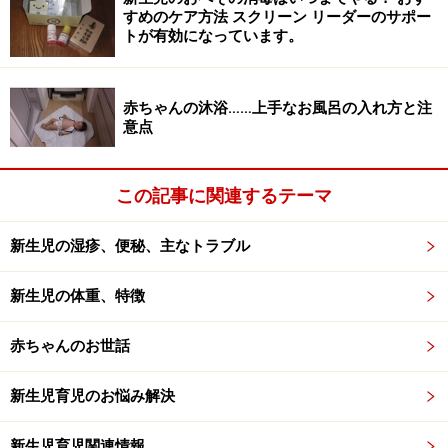
4.泣いている時は涙でお薬が流れてしまうの
すめのケア方法 スクリーン リーダーのサポー
トが有効になっています。
で、泣き止んだら点眼します
赤ちゃんの沐浴……上手なお風呂の入れ方と注
意点
※記事内容は執筆時点のものです。最新の内容をご確認くださ
い。
※乳幼児の発育には個人差があります。記事内容は全ての乳幼児
への有効性を保証するものではありません。気になる徴候が見ら
この記事に関連するテーマ
れる場合は、自己判断せず、必ず医療機関に相談してください。
新生児の湿疹、便秘、主なトラブル
新生児の体重、特徴
赤ちゃんのお世話
新生児育児のお悩み解決
新生児育児関連情報