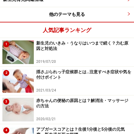
他のテーマも見る
人気記事ランキング
新生児のいきみ・うなりはいつまで続く？力む原
1
因と対処法
2019/07/20
揺さぶられっ子症候群とは…注意すべき症状や気を
2
付けポイント
2021/03/24
赤ちゃんの便秘の原因とは？解消法・マッサージ
3
の方法
2020/02/21
アプガースコアとは？生後1分後と5分後の元気
4