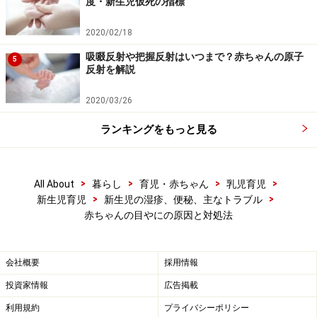
度・新生児仮死の指標
2020/02/18
吸啜反射や把握反射はいつまで？赤ちゃんの原子
5
反射を解説
2020/03/26
ランキングをもっと見る
>
>
>
>
All About
暮らし
育児・赤ちゃん
乳児育児
>
>
新生児育児
新生児の湿疹、便秘、主なトラブル
赤ちゃんの目やにの原因と対処法
会社概要
採用情報
投資家情報
広告掲載
利用規約
プライバシーポリシー