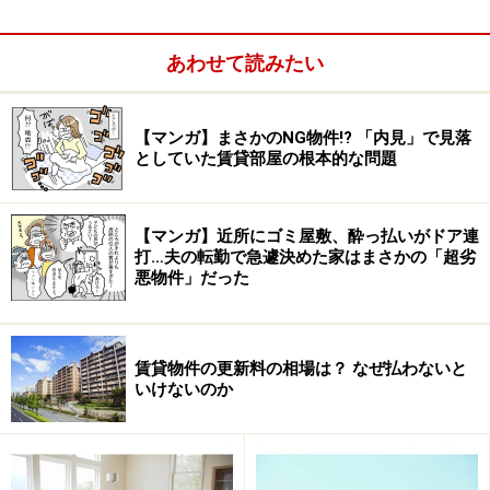
ってしまったり、なんだかこれでいいような気がしてし
まったり、と後でしまった！と思うようなことにもなり
あわせて読みたい
かねません。
ですから、落ち着いてゆっくりと読むこと。わかったふ
【マンガ】まさかのNG物件!? 「内見」で見落
としていた賃貸部屋の根本的な問題
りをしないで、一つ一つじっくり確認し、わからないこ
とはきちんと聞いておくこと。これが肝心なのです。
【マンガ】近所にゴミ屋敷、酔っ払いがドア連
＞＞＞中身は何をチェックする？
打…夫の転勤で急遽決めた家はまさかの「超劣
悪物件」だった
※記事内容は執筆時点のものです。最新の内容をご確認くださ
い。
賃貸物件の更新料の相場は？ なぜ払わないと
いけないのか
次のページへ
1
/
3