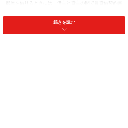
部屋を借りるときには、借主と貸主の間で賃貸借契約書
を交わしますが、この契約書が重要だということくらい
は想像できるかもしれません。
続きを読む
では、その契約書がどんな内容だったらいいのでしょう
か？
難しい言葉で書かれているとそれだけで躊躇してしまい
がちですが、最も大切なことは、
◎落ち着いてゆっくりと内容を読むこと
です。もっと平易な言葉で書いてあればいいと思うので
すが、契約書のような書面は専門用語や普段使わない言
い回しが登場するため、ものすごく抵抗感があります
ね。でも、書いてあることはごく当たり前のことが多い
ので、決して理解できないことはないと思います。
とはいえ、短時間に急いで読もうとすると、あれ？と思