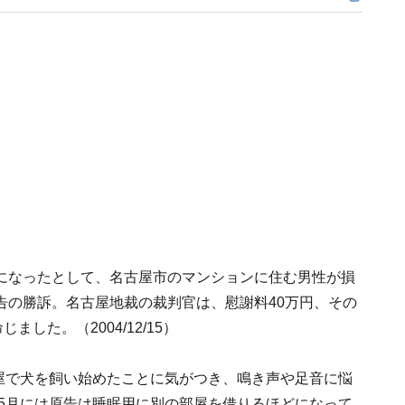
になったとして、名古屋市のマンションに住む男性が損
告の勝訴。名古屋地裁の裁判官は、慰謝料40万円、その
した。（2004/12/15）
部屋で犬を飼い始めたことに気がつき、鳴き声や足音に悩
年5月には原告は睡眠用に別の部屋を借りるほどになって