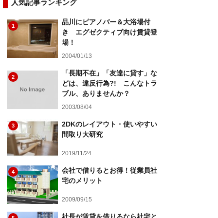
人気記事ランキング
品川にピアノバー＆大浴場付
1
き エグゼクティブ向け賃貸登
場！
2004/01/13
「長期不在」「友達に貸す」な
2
どは、違反行為?! こんなトラ
ブル、ありませんか？
2003/08/04
2DKのレイアウト・使いやすい
3
間取り大研究
2019/11/24
会社で借りるとお得！従業員社
4
宅のメリット
2009/09/15
社長が賃貸を借りるなら社宅と