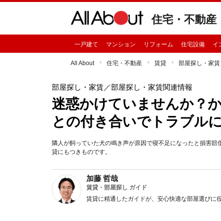
住宅・不動産
一戸建て
マンション
リフォーム
住宅設備
イ
All About
住宅・不動産
賃貸
部屋探し・家賃
部屋探し・家賃
／部屋探し・家賃関連情報
迷惑かけていませんか？
との付き合いでトラブル
隣人が飼っていた犬の鳴き声が原因で寝不足になったと損害賠
貸にもつきものです。
加藤 哲哉
賃貸・部屋探し ガイド
賃貸に精通したガイドが、安心快適な部屋選びに