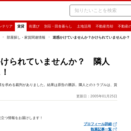
ンテリア
賃貸
街選び
別荘・田舎暮らし
土地活用
不動産売却
不動産
部屋探し・家賃関連情報
迷惑かけていませんか？かけられていませんか？
かけられていませんか？ 隣人
に！
償を求める裁判がありました。結果は原告の勝訴。隣人とのトラブルは、賃
更新日：2005年01月25日
役立つ情報をお届けします！
プロフィール詳細
執筆記事一覧