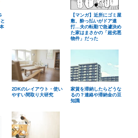
G
【マンガ】近所にゴミ屋
落と
敷、酔っ払いがドア連
本
打…夫の転勤で急遽決め
た家はまさかの「超劣悪
物件」だった
2DKのレイアウト・使い
家賃を滞納したらどうな
やすい間取り大研究
るの？連絡や滞納金の豆
知識