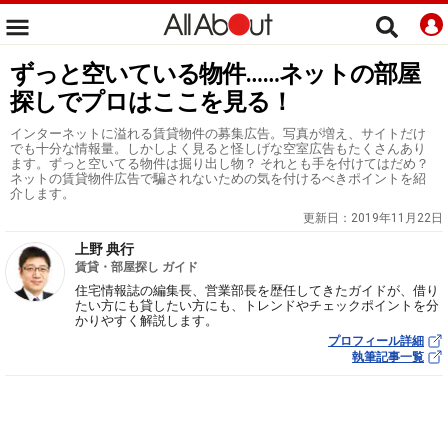
ずっと空いている物件……ネットの部屋
探しでプロはここを見る！
インターネットに溢れる賃貸物件の募集広告。写真が増え、サイトだけ
でも十分な情報量。しかしよく見ると怪しげな空室広告もたくさんあり
ます。ずっと空いてる物件は掘り出し物？ それとも手を付けてはだめ？
ネットの賃貸物件広告で騙されないための気を付けるべきポイントを紹
介します。
更新日：
2019年11月22日
上野 典行
賃貸・部屋探し ガイド
住宅情報誌の編集長、営業部長を歴任してきたガイドが、借り
たい方にも貸したい方にも、トレンドやチェックポイントを分
かりやすく解説します。
プロフィール詳細
執筆記事一覧