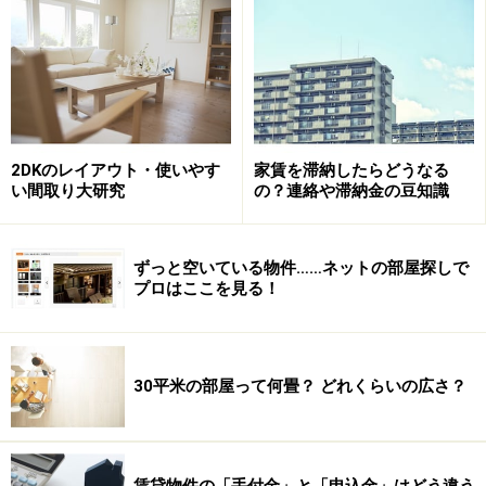
しかし、その一方で、なんとか、店に呼びたい不動産会
社は、ひどい物件をなんとか良さそうに見せかけようと
する工夫も増えてきています。雨の日に撮影するより
も、晴れの日のほうが綺麗だから写真を撮り直す、とい
うくらいなら「工夫」の範囲ですが、なかには、行き過
2DKのレイアウト・使いやす
家賃を滞納したらどうなる
ぎた工夫が散見されます。
い間取り大研究
の？連絡や滞納金の豆知識
そこで、ネット広告に騙されないための、見る側が気を
付けるべきポイントについて、論じたいと思います。
ずっと空いている物件……ネットの部屋探しで
プロはここを見る！
空室部屋の写真が極端に少ない物件広告
30平米の部屋って何畳？ どれくらいの広さ？
画像が少ない
賃貸物件の「手付金」と「申込金」はどう違う