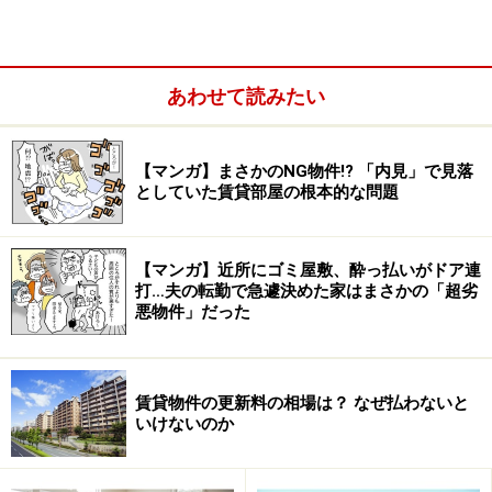
絡が行き、国交省から営業停止処分等厳しい処分がくだ
されるようになりました。その結果、存在しない物件を
広告する、いわゆる「オトリ広告」は激減しているので
あわせて読みたい
す。
【マンガ】まさかのNG物件!? 「内見」で見落
としていた賃貸部屋の根本的な問題
【マンガ】近所にゴミ屋敷、酔っ払いがドア連
打…夫の転勤で急遽決めた家はまさかの「超劣
悪物件」だった
賃貸物件の更新料の相場は？ なぜ払わないと
いけないのか