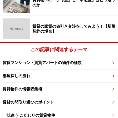
のか
不動産情報サイトでは、今、ひとつの物件当たりの写真
の量が増えています。より写真が多い方が、入居希望者
も自分がどんな暮らしが出来るのかイメージしやすく、
賃貸の家賃の値引き交渉をしてみよう！【新規
契約の場合】
反響を獲得しやすいからです。不動産会社の社員は、ラ
イバル店舗よりもたくさん写真を載せる事を競い合って
いるともいえます。
この記事に関連するテーマ
にもかかわらず、あえて写真が少ないという物件は、な
賃貸マンション・賃貸アパートの物件の種類
にか、見せたくない事実があるからでは？と考えたほう
部屋探しの流れ
がよいかもしれません。
賃貸物件の情報収集術
「現在入居中なので、部屋の中の写真が撮れない」「新
築物件で建設中なので、写真が少ない」というケースは
賃貸の間取り選びのポイント
あるのですが、逆に築古でずっと空室なのに写真が3枚
というのはおかしな話です。写真が少ないというのは、
一味違う こだわりの賃貸物件