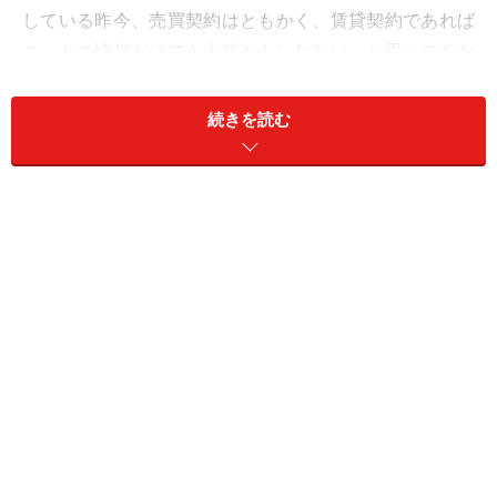
している昨今、売買契約はともかく、賃貸契約であれば
ネットの情報だけでも十分かもしれない、と思ってもお
かしくはありません。
続きを読む
一方で、私も不動産情報サイトを運営していた経験もあ
りますが、物件広告の中には、「これはひどいな」と思
われるような、入居希望者をひっかけるような広告も目
にしてきました。
サイトの運営者としても取り締まりを強化し続けてきま
したが、国交省や公取協も様々な規制強化をしていま
す。その昔は、ありもしない物件広告を掲載して、入居
希望者をひっかけて、なんとか来店させてからは「さっ
き決まってしまった」等と偽り、他の物件を薦めるよう
な悪い不動産会社も存在しました。しかし、今は、そん
な事をすると、ライバル店等からもすぐに公取協等に連