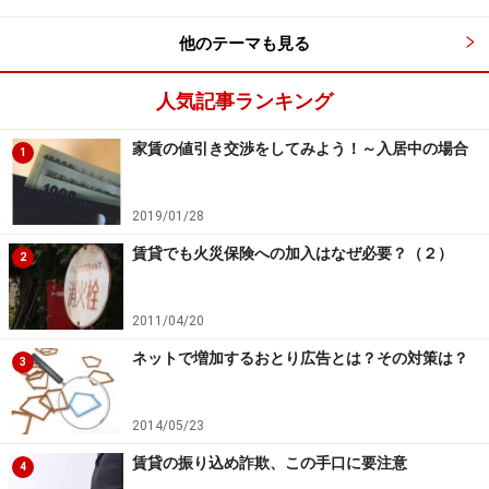
あまり写真を掲載したくない事情があるのかもしれませ
他のテーマも見る
ん。実際にあったのは、桜が咲いて一見綺麗な外観です
が、室内の写真は一枚もないというもの。実はエントラ
人気記事ランキング
ンスは真っ暗で、部屋の内部は壁が痛み、バストイレは
一緒で不衛生。キッチンも錆びていた。だから、この物
家賃の値引き交渉をしてみよう！～入居中の場合
1
件は3枚しか写真を載せていなかったのです。
2019/01/28
一方、写真の数だけ稼ぐために、ちょっとずつ角度を変
賃貸でも火災保険への加入はなぜ必要？（２）
えて、同じような外観写真を何枚も掲載しているような
2
広告もあります。そんな姑息な手を使って物件広告での
写真の数競争をしている会社は、信用できません。そう
2011/04/20
した会社には気を付けましょう。
ネットで増加するおとり広告とは？その対策は？
3
・写真の数が少ない物件広告は、注意
2014/05/23
※新築物件はしかたがないケースもある
賃貸の振り込め詐欺、この手口に要注意
4
※築古物件は、入居予定日が先の場合は室内が入居中で