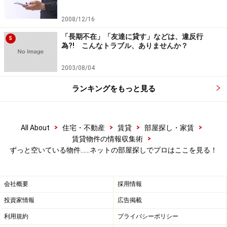
撮れないかも
2008/12/16
・築古で即入居可なのに、写真の数が少ないのはおかし
い
「長期不在」「友達に貸す」などは、違反行
5
為?! こんなトラブル、ありませんか？
・同じような写真で、数を稼ぐような不動産会社は信用
しない
2003/08/04
ランキングをもっと見る
物件写真は、いわば証拠写真。たくさんの写真が載って
いる広告を参考にしましょう。
>
>
>
>
All About
住宅・不動産
賃貸
部屋探し・家賃
>
賃貸物件の情報収集術
募集住宅の写真が妙に、引いて撮影されて
ずっと空いている物件……ネットの部屋探しでプロはここを見る！
いる
物件広告では、部屋を出来る限り広く見せようと、広角
会社概要
採用情報
レンズを使った撮影が多くなっています。まあ、広角レ
投資家情報
広告掲載
ンズで撮影する事が、違法なわけではないのですが、左
利用規約
プライバシーポリシー
右が歪んでいる画像については、この広角レンズを使っ