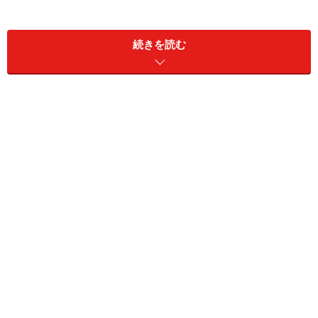
● 何か、マイナスがある部屋
例えば、日当たりが悪い、幹線道路沿いでうるさい、工
続きを読む
場などの近くにある、など。できれば、「借りたくない
な～」とみんなが思うような部屋（笑）。
…など。もちろん、一概にこれらの部屋が必ず値下げら
れるとは限りませんが、交渉してみる価値はあります。
※記事内容は執筆時点のものです。最新の内容をご確認くださ
い。
次のページへ
1
/
2