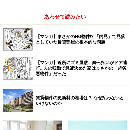
東京ガールズコレクションとコラボレーシ
ョン
あわせて読みたい
2013年3月から、エイブルは東京ガールズコレクション
と協業し、お部屋から「なりたい私を叶える」様々な情
【マンガ】まさかのNG物件!? 「内見」で見落
報を発信する、「TGRoom プロジェクト」を展開して
としていた賃貸部屋の根本的な問題
いました。このプロジェクトの一環として、エイブルが
実際に原宿に出店したのが、「MAISON ABLE（メゾン
【マンガ】近所にゴミ屋敷、酔っ払いがドア連
エイブル）」。スタッフ全員が女性コンシェルジェで構
打…夫の転勤で急遽決めた家はまさかの「超劣
成されており、「ファッション」「ビューティ」など、
悪物件」だった
女性がお部屋選びの際に重視するカテゴリー別に物件情
報を用意しています。
賃貸物件の更新料の相場は？ なぜ払わないと
いけないのか