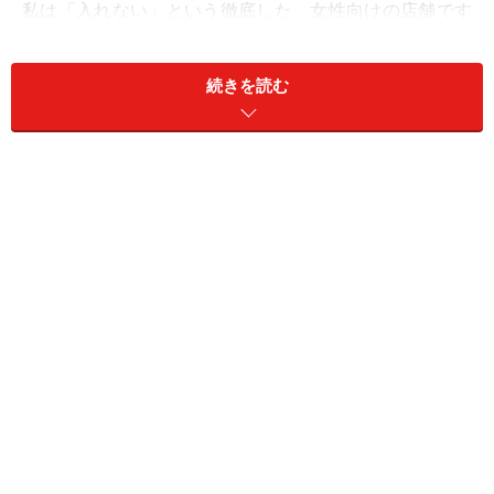
私は「入れない」という徹底した、女性向けの店舗です
（カップルでのご来店であれば男性でも入店可能で
す）。8月1日(木)のオープン説明会&内覧会に先立って、
続きを読む
店舗を見学させていただきました。