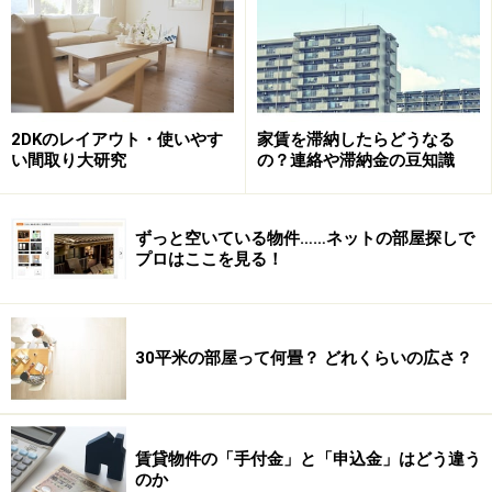
2DKのレイアウト・使いやす
家賃を滞納したらどうなる
い間取り大研究
の？連絡や滞納金の豆知識
店内壁面に設置されたデジタルサイネージでは、自由に
ずっと空いている物件……ネットの部屋探しで
物件情報を見ることが可能なだけでなく、2階には独自
プロはここを見る！
のパウダールームやカフェが設けられ、これまでの不動
産店舗の常識を覆す、画期的な店舗です。
30平米の部屋って何畳？ どれくらいの広さ？
2階のパウダールーム
賃貸物件の「手付金」と「申込金」はどう違う
キンタロー。もやってきた、オープン説明会の様子は、
のか