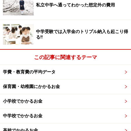
私立中学へ通ってわかった想定外の費用
教育費をかけすぎない判断も大事？
できるだけ実のある「投資」に近づける努力はもちろん
中学受験では入学金のトリプル納入も起こり得
る!!
大事ですが、ときには教育費をかけすぎない判断も必要
かもしれません。
この記事に関連するテーマ
「大学は教養を身につけるためにいくもの」という方も
学費・教育費の平均データ
いますが、それはわが家の家計に余裕があるときの話で
はないでしょうか。
保育園・幼稚園にかかるお金
今は、「人生100年時代」とも言われ、老後・介護の自
小学校でかかるお金
助努力が求められています。子どもの教育費で無理をし
すぎると、自分の老後にしわ寄せがいくことになりかね
中学校でかかるお金
ず、自分たちが親からしてもらったようにはできない時
代になっているようです。親の老後が厳しくなれば、子
高校でかかるお金