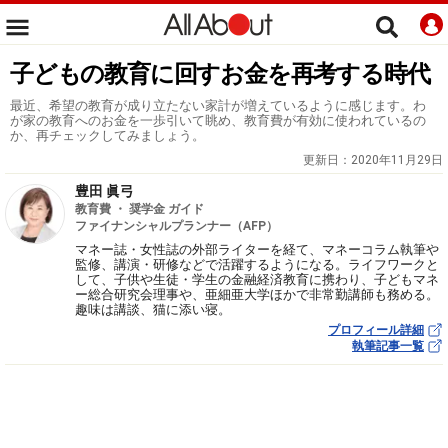
子どもの教育に回すお金を再考する時代
最近、希望の教育が成り立たない家計が増えているように感じます。わ
が家の教育へのお金を一歩引いて眺め、教育費が有効に使われているの
か、再チェックしてみましょう。
更新日：
2020年11月29日
豊田 眞弓
教育費 ・ 奨学金 ガイド
ファイナンシャルプランナー（AFP）
マネー誌・女性誌の外部ライターを経て、マネーコラム執筆や
監修、講演・研修などで活躍するようになる。ライフワークと
して、子供や生徒・学生の金融経済教育に携わり、子どもマネ
ー総合研究会理事や、亜細亜大学ほかで非常勤講師も務める。
趣味は講談、猫に添い寝。
プロフィール詳細
執筆記事一覧