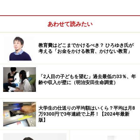
ますが、「投資」よりも単なる「消費」、場合によって
は「浪費」になってはいませんか？
あわせて読みたい
教育費はどこまでかけるべき？ ひろゆき氏が
考える「お金をかける教育、かけない教育」
「2人目の子どもを望む」過去最低の33％、年
齢や収入が壁に（明治安田生命調査）
大学生の仕送りの平均額はいくら？平均は月8
万9300円で3年連続で上昇！【2024年最新
版】
もしも、「消費」や「浪費」になっていても、それを自
覚し、覚悟の上で行っていれば、問題は小さいでしょ