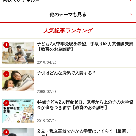
どもたちにも負担をかけることになります。
他のテーマも見る
人気記事ランキング
貸与型奨学金に頼りすぎない
子ども2人中学受験を希望。手取り53万共働き夫婦
2020年4月から、高等教育向け就学支援新制度（住民税
1
【教育のお金診断】
非課税世帯やそれに準ずる世帯の学生に対して授業料・
入学金の減免と給付型奨学金）が導入されましたが、対
2019/04/20
象は低所得層が中心です。
子供はどんな病気で入院する？
2
「奨学金を借りればいい」という考え方も、注意が必要
2008/02/28
です。給付型は問題ないですが、貸与型奨学金はあくま
44歳子ども2人貯金ゼロ。来年から上の子の大学資
3
でも「借金」。借入額が大きければ大きいほど、将来の
金が底をつきます【教育のお金診断】
子どもの家計を圧迫することにもなりかねません。
2019/07/04
最近増えているのは、ダブル奨学金夫婦。夫婦ともに奨
公立・私立高校でかかる学費はいくら？【最新デ
4