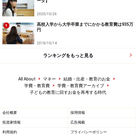
ータ】
学金の返済があって、2人合わせると毎月5万円など高負
担になっている例もあります。共働き時代はいいです
2020/10/26
が、何かの理由で片働きになるとかなりの負担です。
高校入学から大学卒業までにかかる教育費は935万
5
円
奨学金を利用する場合は、「無理なく返せる」範囲にと
2018/10/14
どめることが大事です。あるいは、返さなくていい給付
型を利用するなら問題はありませんので、それを狙うの
ランキングをもっと見る
も一法でしょう。
>
>
>
All About
マネー
結婚・出産・教育のお金
大きな奨学金を利用しなくて済むように、後半のための
>
>
学費・教育費
学費・教育費アーカイブ
教育資金の準備は子どもが生まれたら始めることはもち
子どもの教育に回すお金を再考する時代
ろんのことですが、教育費そのものの節約を考えていく
ことも大事な時代と言えます。
会社概要
採用情報
【関連記事】
投資家情報
広告掲載
再就職に備えてスキルアップ！ママの教育訓練給付制度
利用規約
プライバシーポリシー