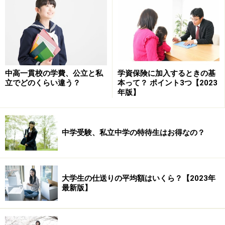
う。問題となるのは、無自覚で行っている場合です。教
育費をたくさんかけることだけが、成功への道ではない
時代だと思います。
最後の出口、つまり就職の段階になって後悔することの
中高一貫校の学費、公立と私
学資保険に加入するときの基
ないように、あるいは親が定年に近付いたときに、老後
立でどのくらい違う？
本って？ ポイント3つ【2023
資金不足に愕然とすることがないよう、1度しっかりと
年版】
家計を見直した方がいいでしょう。
わが家の教育へのお金を一歩引いて眺め、教育費は有効
中学受験、私立中学の特待生はお得なの？
に使っているのか、再チェックしてみたいものです。
＜チェック！あなたの教育費は？＞
大学生の仕送りの平均額はいくら？【2023年
□投資＝リスクはあるものの、リターンも期待できる。
最新版】
□消費＝リターンは期待できないが、満足度は高い。
□浪費＝リターンは期待できない上、満足度も低い。