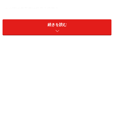
わが家の教育費は投資？浪費？
続きを読む
日本人の平均貯蓄額が下がり、貯蓄がない世帯も3世帯
に1世帯あり、会社員の平均年収も下がる傾向ありま
す。その一方で、学歴の希少価値は下がり、不況もあり
ますが、2019年3月の大学卒業生の約9人に1人が定職に
就けない状況です。
教育費のかけ方を本気で再考すべき時期にきているかも
しれません。
わが家の教育費は投資？浪費？
教育にお金を使うことを「教育投資」などといったりし