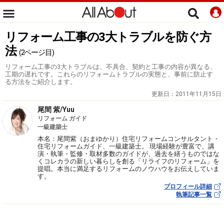
リフォーム工事の3大トラブルを防ぐ方
法
(2ページ目)
リフォーム工事の3大トラブルは、不具合、契約と工事の内容が異なる、
工期の遅れです。これらのリフォームトラブルの実態と、事前に防止す
る方法をご紹介します。
更新日：
2011年11月15日
尾間 紫/Yuu
リフォーム ガイド
一級建築士
本名：尾間紫（おまゆかり）住宅リフォームコンサルタント・
住宅リフォームガイド、一級建築士。 現場経験が豊富で、講
演・執筆・監修・取材多数のガイドが、過去を繕うものではな
くコレカラの新しい暮らしを創る「リライフのリフォーム」を
提唱。本当に満足するリフォームのノウハウをお伝えしていま
す。
プロフィール詳細
執筆記事一覧