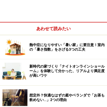
あわせて読みたい
リフォーム完成後に
傷
を発見した……など
リフォームのトラブルは、
それぞれの段階で確認
をして
熱中症になりやすい「暑い家」に要注意！室内
の「暑さ指数」をさげる3つの工夫
おくだけで防いでいけるものも多いのです。5つの確認
ポイントをご紹介しますのでチェックしていきましょ
う。
新時代の家づくり「ナイトオンラインショール
ーム」を体験して分かった、リアルより満足度
が高いワケ
リフォームトラブル回避の一か条
想定外？快適なはずの庭やベランダで「お茶も
業者選びの段階で、体質や姿勢を見抜く
飲めない…」2つの理由