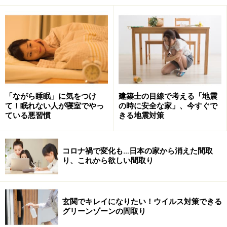
連絡も無く遅れてくるリフォーム業者は、理由もなく工期が
遅れるかも・・・
リフォーム業者選びの段階で、
会社の体質や姿勢
をしっ
かりチェックしておきましょう。
「ながら睡眠」に気をつけ
建築士の目線で考える「地震
て！眠れない人が寝室でやっ
の時に安全な家」、今すぐで
連絡もなく約束の時間に遅れる、見積もりを持ってくる
ている悪習慣
きる地震対策
と言ったきり連絡が途絶えた、早朝や夜遅くに契約を勧
める電話が掛かってくる、などがあったら要注意です。
コロナ禍で変化も…日本の家から消えた間取
り、これから欲しい間取り
ルーズな体質の会社は、理由もなく工期が遅れたり、迷
惑駐車や喫煙など、近隣トラブルを招くこともありま
す。
相見積りを取る過程
で見極めていきましょう。
玄関でキレイになりたい！ウイルス対策できる
グリーンゾーンの間取り
また単純に安いからと言って、リフォーム業者を値段だ