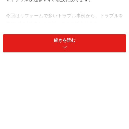
今回はリフォームで多いトラブル事例から、トラブルを
事前に回避するための五か条をご紹介します。
【リフォームで起きやすいトラブル事例】
続きを読む
選んだものと
違うもの
が取り付けられていた
工事が
いつ終わるか
わからずイライラした
作業員の
迷惑駐車
や
喫煙
で嫌な思いをした
追加費用
の請求額に納得がいかない