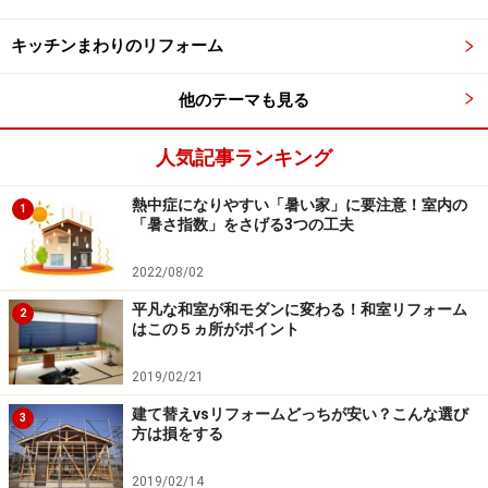
キッチンまわりのリフォーム
時系列がわかりやすいよう、リフォーム専用ノートを作りま
しょう
他のテーマも見る
忘れがちなのが
電話でのやりとり
や、工事中の
小さな変
人気記事ランキング
更
です。これらも必ず全てメモしておきましょう。トラ
熱中症になりやすい「暑い家」に要注意！室内の
ブルが起きた時、これらの資料が解決につながることも
1
「暑さ指数」をさげる3つの工夫
あります。
2022/08/02
次のページ
でもリフォームトラブル回避の五か条！ 工事
平凡な和室が和モダンに変わる！和室リフォーム
2
開始前に必ずやっておくこと、
住みながらのリフォーム
はこの５ヵ所がポイント
ならではのトラブル
を防ぐチェックポイントもご紹介し
2019/02/21
ます。
建て替えvsリフォームどっちが安い？こんな選び
3
方は損をする
※記事内容は執筆時点のものです。最新の内容をご確認くださ
い。
2019/02/14