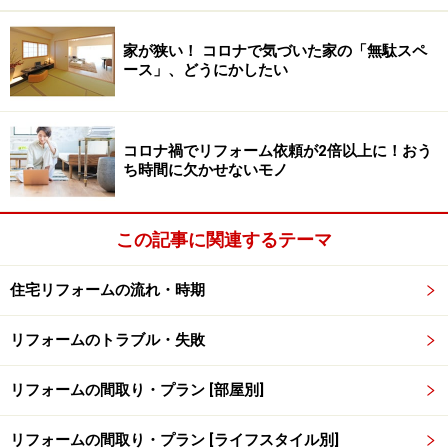
けで選ばないようにしましょう。
材料や手間のグレード
をダウン
をして価格を抑えているケースもあります。
家が狭い！ コロナで気づいた家の「無駄スペ
ース」、どうにかしたい
コロナ禍でリフォーム依頼が2倍以上に！おう
リフォームトラブル回避の二か条
ち時間に欠かせないモノ
電話での打ち合わせ、途中の小さな変更も
専用ノートに書く
この記事に関連するテーマ
リフォームトラブルでも多いのが、
「言った ・ 言わな
い」
のトラブルです。打ち合わせ中の内容は、業者側が
住宅リフォームの流れ・時期
書きとめるのに任せておくだけでなく、自分でも必ず全
てメモしょう。時系列がわかりやすいよう
専用ノート
を
リフォームのトラブル・失敗
作っておくのがオススメです。
リフォームの間取り・プラン [部屋別]
リフォームの間取り・プラン [ライフスタイル別]