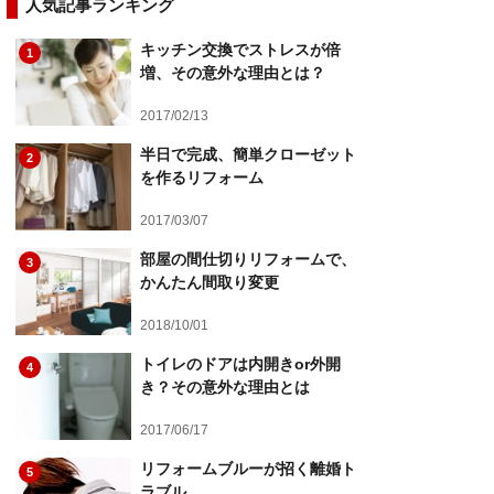
人気記事ランキング
キッチン交換でストレスが倍
1
増、その意外な理由とは？
2017/02/13
半日で完成、簡単クローゼット
2
を作るリフォーム
2017/03/07
部屋の間仕切りリフォームで、
3
かんたん間取り変更
2018/10/01
トイレのドアは内開きor外開
4
き？その意外な理由とは
2017/06/17
リフォームブルーが招く離婚ト
5
ラブル