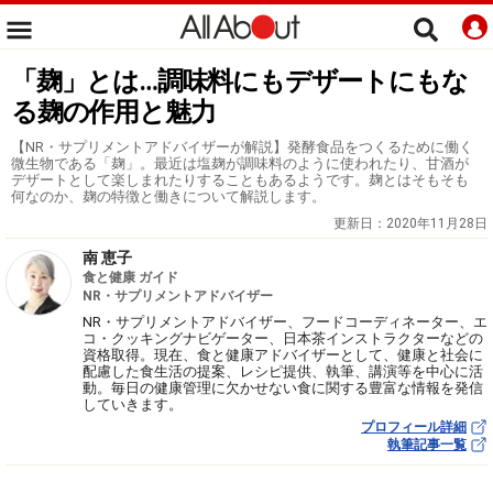
「麹」とは…調味料にもデザートにもな
る麹の作用と魅力
【NR・サプリメントアドバイザーが解説】発酵食品をつくるために働く
微生物である「麹」。最近は塩麹が調味料のように使われたり、甘酒が
デザートとして楽しまれたりすることもあるようです。麹とはそもそも
何なのか、麹の特徴と働きについて解説します。
更新日：
2020年11月28日
南 恵子
食と健康 ガイド
NR・サプリメントアドバイザー
NR・サプリメントアドバイザー、フードコーディネーター、エ
コ・クッキングナビゲーター、日本茶インストラクターなどの
資格取得。現在、食と健康アドバイザーとして、健康と社会に
配慮した食生活の提案、レシピ提供、執筆、講演等を中心に活
動。毎日の健康管理に欠かせない食に関する豊富な情報を発信
していきます。
プロフィール詳細
執筆記事一覧