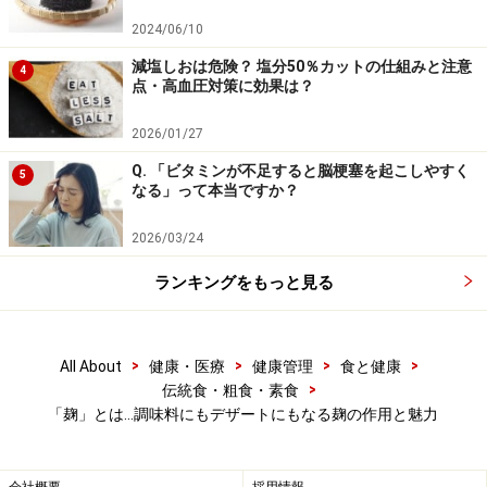
が生まれると言われています。
2024/06/10
発芽玄米に多く含まれ、血圧降下や抗不安作用などがあ
減塩しおは危険？ 塩分50％カットの仕組みと注意
4
点・高血圧対策に効果は？
るといわれるGABAは、白米にはほとんど含まれておら
ず、米麹を造ると発芽玄米と同じ程度のGABAを産生する
2026/01/27
そうです。また他にも、体重増加抑制効果のあるα-エチ
Q. 「ビタミンが不足すると脳梗塞を起こしやすく
5
ルグルコシド、血圧降下作用のあるペプチドなども、米
なる」って本当ですか？
麹を造る過程で産生されるそうです(参考/菊正宗酒造株
2026/03/24
式会社)。
ランキングをもっと見る
ただし、あくまで成分の働きですから、これらの成分を
含む米麹を使った食品をどれだけ食べれば病気が治ると
>
>
>
>
All About
健康・医療
健康管理
食と健康
いう話しではありません。
>
伝統食・粗食・素食
「麹」とは…調味料にもデザートにもなる麹の作用と魅力
麹には約100種類の酵素が含まれ、まだその働きなどが
全て解明されたわけではないそうで、今後も明らかにな