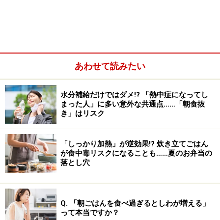
あわせて読みたい
水分補給だけではダメ!? 「熱中症になってし
まった人」に多い意外な共通点……「朝食抜
き」はリスク
米に生やしたものが米麹、麦に生やせば麦麹、豆に生や
「しっかり加熱」が逆効果!? 炊き立てごはん
せば豆麹となり、それぞれ米みそ、麦みそ、豆みそづく
が食中毒リスクになることも……夏のお弁当の
落とし穴
りに使われます。また米麹は、甘酒、清酒、焼酎、泡
盛、醤油、酢、みりん、みそ、魚の塩辛などの製造に使
われ、日本の食文化には欠かせない存在です。日本で発
Q. 「朝ごはんを食べ過ぎるとしわが増える」
酵食品に利用されるコウジカビは、「国菌」とも呼ば
って本当ですか？
れ、その有益性が認められています。