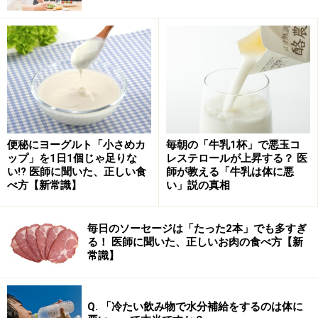
ちなみに、「酵母」と「酵素」はよく似たようで勘違い
しやすいのですが、「酵母」はアルコール発酵する「生
物」ですが、「酵素」はアミノ酸でできた生命を持たな
い物質です。酒づくりの場合、コウジカビが繁殖する過
程で酵素が分泌され、酵素がデンプンをブドウ糖に分解
し、糖をアルコールに変えるのが酵母の役割です。
便秘にヨーグルト「小さめカ
毎朝の「牛乳1杯」で悪玉コ
ップ」を1日1個じゃ足りな
レステロールが上昇する？ 医
い!? 医師に聞いた、正しい食
師が教える「牛乳は体に悪
べ方【新常識】
い」説の真相
麹は旨みや甘みをつくり出す酵素の宝庫！
麹は、酵素の宝庫と言われ、研究も重ねられ、世界から
毎日のソーセージは「たった2本」でも多すぎ
る！ 医師に聞いた、正しいお肉の食べ方【新
も注目されています。この酵素の働きは、主に穀類や豆
常識】
類に含まれているデンプン、タンパク質、脂肪を分解す
ること。
Q. 「冷たい飲み物で水分補給をするのは体に