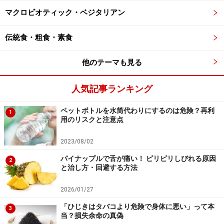
マクロビオティック・ベジタリアン
デンプンやタンパク質の状態では、人はおいしいと感じ
られません。分解されたブドウ糖やアミノ酸などに対し
伝統食・粗食・素食
て甘味やうま味が感じられるようになります。また酵素
のおかげで消化・吸収しやすくなります。
他のテーマも見る
人気記事ランキング
期待される米麹の作用と魅力
ペットボトルを水筒代わりにするのは危険？再利
1
用のリスクと注意点
2023/08/02
米の周りにびっしりとコウジカビが繁殖している米麹
パイナップルで舌が痛い！ ピリピリしびれる原因
2
と治し方・回避する方法
麹は、発酵食品をつくるために利用されるもので、麹そ
のものを食べることはまずありません。麹は、麹菌を植
2026/01/27
え付ける米山め、麦などに含まれる栄養素以外に、発酵
「ひじきはタバコより危険で身体に悪い」って本
3
過程で酵素の他にもビタミンB群・GABAなどの栄養成分
当？損失余命の真偽