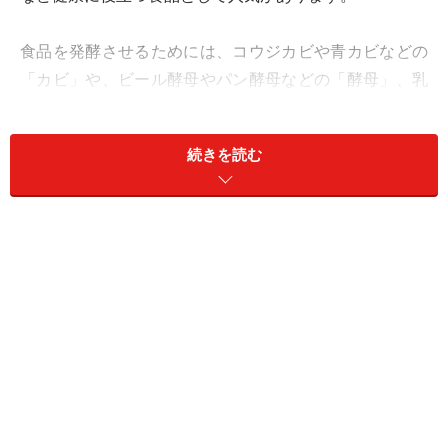
食品を発酵させるためには、コウジカビや青カビなどの
「カビ」や、ビール酵母やパン酵母などの「酵母」、乳
酸菌や納豆菌など「細菌」といった微生物が必要です。
麹とは、その微生物の一つ。米や、麦などの穀類や豆類
続きを読む
を発酵させるコウジカビを繁殖させたものなのです。
コウジカビは、自然界に広く存在し、食品の腐敗時にも
つく代表的なカビの一つである一方、デンプン、タンパ
ク質、脂肪を分解するので、古くから発酵食品の製造に
利用されてきました。発酵と腐敗の違いは、人間にとっ
て有益かそうでないか、つまり安全でおいしいかどう
か、です。