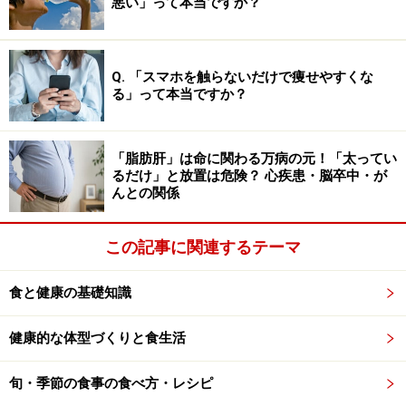
悪い」って本当ですか？
食品の種類によって、異なった麹菌が使われます。日本
酒にはデンプンを糖に分解する酵素が強い黄麹菌(ニホン
コウジカビ)を、泡盛には黄麹菌よりもクエン酸をより多
Q. 「スマホを触らないだけで痩せやすくな
く生成する黒麹菌(アワモリコウジカビ)を使います。焼
る」って本当ですか？
酎には黒麹菌や白麹菌が使用されます。
「脂肪肝」は命に関わる万病の元！「太ってい
醤油、みそにはタンパク質を分解して旨味成分になるア
るだけ」と放置は危険？ 心疾患・脳卒中・が
ミノ酸をつくる酵素が強い麹菌(ショウユコウジカビ)な
んとの関係
どが使われます。他にも脂肪を分解する酵素が強く鰹節
製造につかわれるコウジカビもあります。
この記事に関連するテーマ
人間が食べ物を消化酵素で分解するように、コウジカビ
食と健康の基礎知識
も数種類のアミラーゼなどの酵素を分泌してデンプンを
健康的な体型づくりと食生活
ブドウ糖や麦芽糖などに分解します。またプロテアーゼ
というタンパク質を分解する酵素なども分泌し、タンパ
旬・季節の食事の食べ方・レシピ
ク質をアミノ酸に分解します。