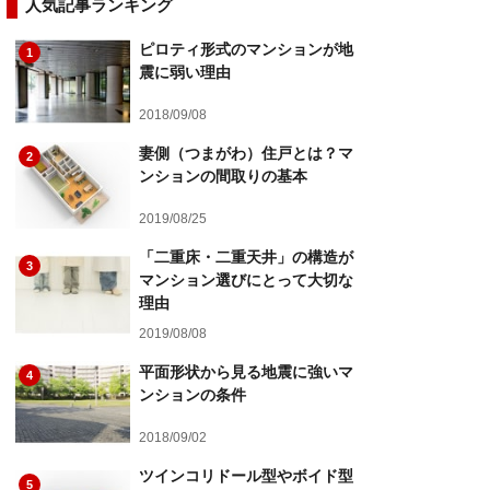
人気記事ランキング
ピロティ形式のマンションが地
1
震に弱い理由
2018/09/08
妻側（つまがわ）住戸とは？マ
2
ンションの間取りの基本
2019/08/25
「二重床・二重天井」の構造が
3
マンション選びにとって大切な
理由
2019/08/08
平面形状から見る地震に強いマ
4
ンションの条件
2018/09/02
ツインコリドール型やボイド型
5