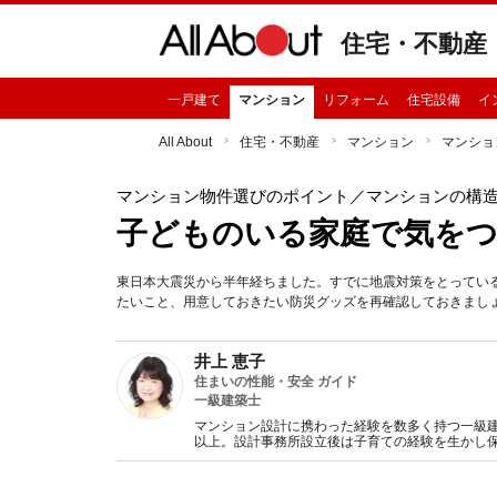
住宅・不動産
一戸建て
マンション
リフォーム
住宅設備
イ
All About
住宅・不動産
マンション
マンショ
マンション物件選びのポイント
／マンションの構
子どものいる家庭で気をつ
東日本大震災から半年経ちました。すでに地震対策をとってい
たいこと、用意しておきたい防災グッズを再確認しておきまし
井上 恵子
住まいの性能・安全 ガイド
一級建築士
マンション設計に携わった経験を数多く持つ一級建
以上。設計事務所設立後は子育ての経験を生かし
新聞へのコラム連載など。