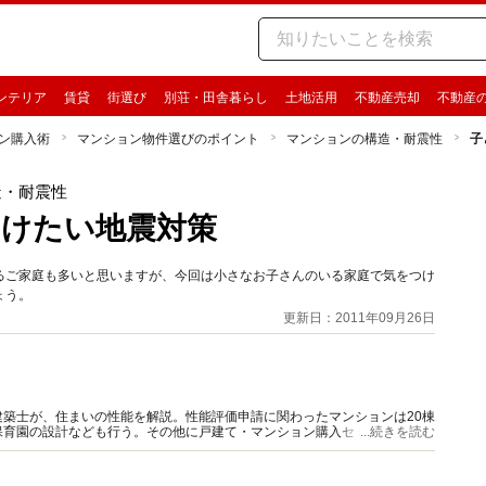
ンテリア
賃貸
街選び
別荘・田舎暮らし
土地活用
不動産売却
不動産
ン購入術
マンション物件選びのポイント
マンションの構造・耐震性
子
造・耐震性
けたい地震対策
るご家庭も多いと思いますが、今回は小さなお子さんのいる家庭で気をつけ
ょう。
更新日：2011年09月26日
築士が、住まいの性能を解説。性能評価申請に関わったマンションは20棟
保育園の設計なども行う。その他に戸建て・マンション購入セミナー講師、
...続きを読む