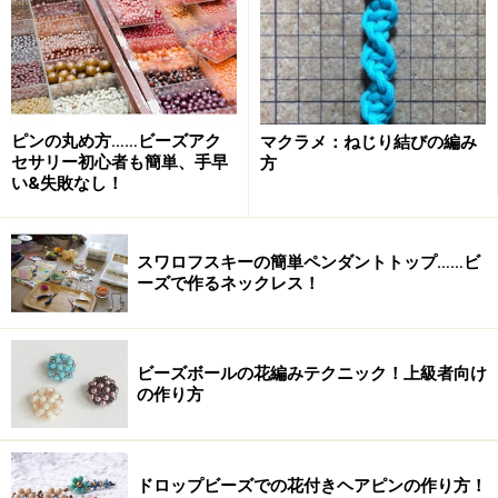
「わ」を作る。
長さは好みで変えてもOK
ピンの丸め方……ビーズアク
マクラメ：ねじり結びの編み
セサリー初心者も簡単、手早
方
2.左右のテグスをさきほど作った「わ」にもう一度くぐ
い&失敗なし！
らせて出し、赤で記したテグスに丸小ビーズを通す。
20cmくらいの長さになったら、先をテープなどで止めて
スワロフスキーの簡単ペンダントトップ……ビ
休ませておく。
ーズで作るネックレス！
ビーズボールの花編みテクニック！上級者向け
わの周りに隙間ができないよう注意して
の作り方
3.もう片方のテグスにも丸小ビーズを通し、休ませてお
いた赤テグスと新たな丸小1個で交差して、図のように
ドロップビーズでの花付きヘアピンの作り方！
テグスを回す。