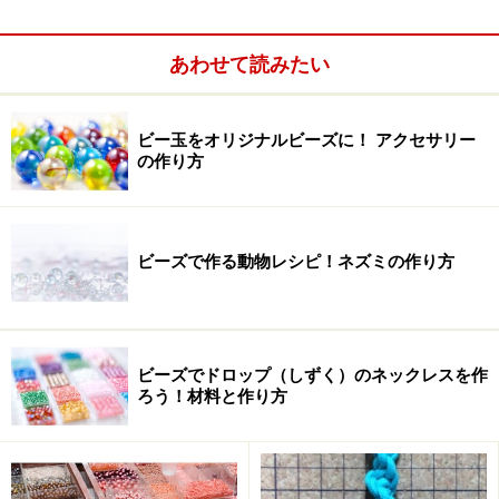
あわせて読みたい
サイズ：約15cm（連バー・アジャスター部分含まず）
ビー玉をオリジナルビーズに！ アクセサリー
丸小ビーズ グリーン系4色……各適量※
の作り方
テグス 2号 透明…120cm×4本
４連バー……2個
ビーズで作る動物レシピ！ネズミの作り方
丸カン 0.7または0.8×5mm 古美金……4個
カニカン・アジャスター……各1個
ビーズでドロップ（しずく）のネックレスを作
ろう！材料と作り方
連バーとつなぐ部分です
1.丸小ビーズでビーズコードを作る。
テグス中央に図のように丸小ビーズ５個通し、交差して