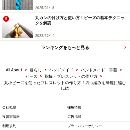
2025/01/18
3～4目編むと形が安定してきます
丸カンの付け方と使い方！ビーズの基本テクニッ
5
クを解説
8.以下同じように、右端に来たコードを隣のコードの
上・下・上に出すことを繰り返すと、四つ編みになる。
2022/12/14
編んでいる間、4本のコードの長さに極端な差が出ない
ランキングをもっと見る
ように注意すること。
途中で形を整えながら、バランスよく、なるべくきつめ
に編む。
>
>
>
>
All About
暮らし
ハンドメイド
ハンドメイド・手芸
>
>
ビーズ
指輪・ブレスレットの作り方
丸小ビーズを使ったブレスレットの作り方！四つ編みを綺麗に編む
には
編み目がほどけないよう慎重に
9.編み終えたら、端を丸カンで4連バーにつなぐ。全体を
会社概要
採用情報
ねじったり、しごいたりして、綺麗な編み目が出るよう
投資家情報
広告掲載
に微調整する。
利用規約
プライバシーポリシー