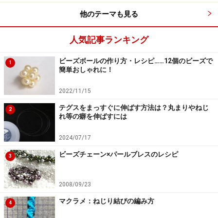
他のテーマも見る
判りやすいよう異なる4色で表現しています。
6.四つ編みを編む。右端のコード（D）を隣のコード
人気記事ランキング
（C）の上・さらに隣のコード（B）の下・左端のコード
ビーズボールの作り方・レシピ……12個のビーズで
（A）の上に出す。
1
簡単おしゃれに！
2022/11/15
テグスをまっすぐに伸ばす方法は？丸まりやねじ
2
なるべくきつめに編むよう意識して
れ等の癖を伸ばすには
7.同様に、右端に来たコード（C）を、隣のコード（B）
2024/07/17
上・さらに隣のコード（A）の下・左端に来たコード
ビーズチェーン×パールブレスのレシピ
3
（D）の上に出す。
このとき、右端に来たコード（C）以外を、なるべく右
2008/09/23
側に寄せると編みやすい。
マクラメ：ねじり結びの編み方
4