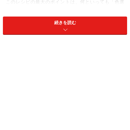
このレシピの最大のポイントは、何といっても「色選
び」。組み合わせによって印象がガラリと変わるので、
じっくりと吟味して選んでくださいね。
続きを読む
丸小ビーズの四つ編みブレスレット……材料
＆レシピ
難易度：★★★☆☆
所要時間：★★★★☆