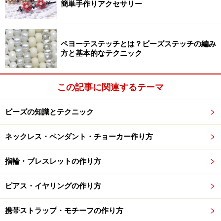
簡単手作りアクセサリー
ペヨーテステッチとは？ビーズステッチの編み
通しにくい時はピンセットを使うと◎
方と基本的なテクニック
4.左右のテグスをすでに通した丸小に、図のように通
す。余ったテグスは切る。
この記事に関連するテーマ
他の3色でも同じものをそれぞれ作る。
ビーズの知識とテクニック
ネックレス・ペンダント・チョーカー作り方
丸カンは0.8mmでもOK
指輪・ブレスレットの作り方
5.連バーに4までの工程で作ったビーズコードを丸カンで
付ける。
ピアス・イヤリングの作り方
携帯ストラップ・モチーフの作り方