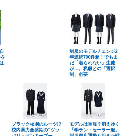
自
制服のモデルチェンジ2
ルを
年連続700件超！でもま
は
だ「着られない」生徒
が…。私服との「選択
制」必要
ブラック校則のルーツ!?
モデルは軍服？消えゆく
校内暴力全盛期の“ツッ
「学ラン・セーラー服」
パリ・ヤンキーブー
制服廃止運動も起きた戦