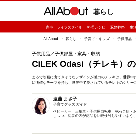
暮らし
家事・ライフスタイル
料理レシピ
冠婚葬祭
生
All About
暮らし
子育て・キッズ
子供用品
子供用品
／子供部屋・家具・収納
CiLEK Odasi（チレキ
まるで映画に出てきそうなデザインが魅力のチレキは、世界中に
に明確なテーマを持ち、世界中で愛されているチレキのシリー
遠藤 まさ子
子育てグッズ ガイド
ベビーカー、三輪車・子供用自転車、抱っこ紐・
しつつ、読者の方が商品を比較検討しやすいよう