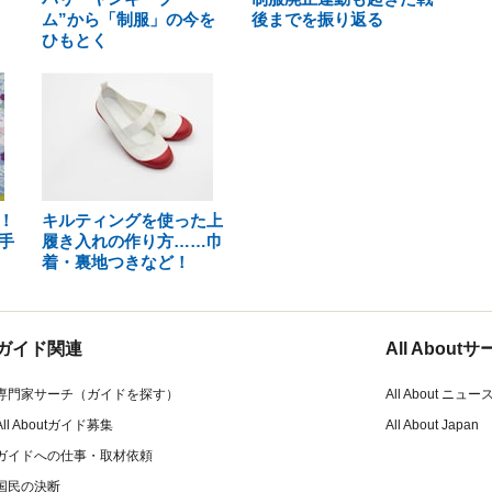
ム”から「制服」の今を
後までを振り返る
ひもとく
！
キルティングを使った上
手
履き入れの作り方……巾
着・裏地つきなど！
ガイド関連
All Abou
専門家サーチ（ガイドを探す）
All About ニュー
All Aboutガイド募集
All About Japan
ガイドへの仕事・取材依頼
国民の決断