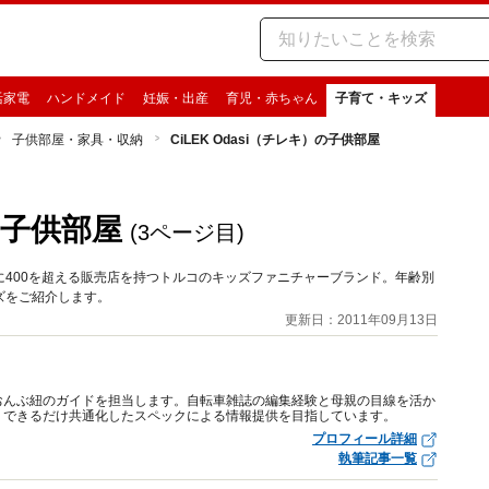
活家電
ハンドメイド
妊娠・出産
育児・赤ちゃん
子育て・キッズ
子供部屋・家具・収納
CiLEK Odasi（チレキ）の子供部屋
）の子供部屋
(3ページ目)
400を超える販売店を持つトルコのキッズファニチャーブランド。年齢別
ズをご紹介します。
更新日：2011年09月13日
おんぶ紐のガイドを担当します。自転車雑誌の編集経験と母親の目線を活か
、できるだけ共通化したスペックによる情報提供を目指しています。
プロフィール詳細
執筆記事一覧