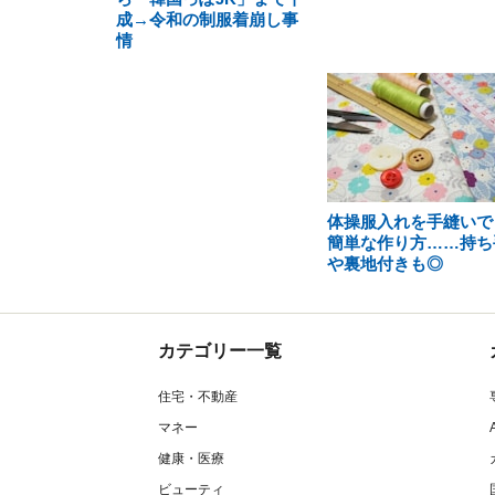
成→令和の制服着崩し事
情
体操服入れを手縫いで
簡単な作り方……持ち
や裏地付きも◎
カテゴリー一覧
住宅・不動産
マネー
健康・医療
ビューティ