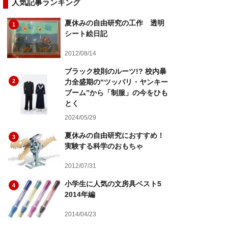
人気記事ランキング
夏休みの自由研究の工作 透明
1
シート絵日記
2012/08/14
ブラック校則のルーツ!? 校内暴
2
力全盛期の“ツッパリ・ヤンキー
ブーム”から「制服」の今をひも
とく
2024/05/29
夏休みの自由研究におすすめ！
3
実験する科学のおもちゃ
2012/07/31
小学生に人気の文房具ベスト5
4
2014年編
2014/04/23