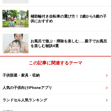
ない”生徒がいます。
たとえば、感覚過敏により制服を着ると体や心に不調を
補助輪付き自転車の選び方！ 2歳から5歳の子
きたしてしまう。「同じであること」に圧力を感じたり
供におすすめ
する（逆に「同じであること」を強く求めたり、それに
より安心したりするケースもあります）。これらは、が
お風呂で遊ぶ・掃除を楽しむ……親子でお風呂
まんや慣れで克服できるものではありません。制服が原
を楽しむ秘訣4選
因で登校できなくなることもあるのです。
この記事に関連するテーマ
また、合理的配慮により自分だけ異なる服を着ることに
なった結果、不必要に目立ってしまうことがつらい人も
子供部屋・家具・収納
いるでしょう。だからこそ、「選択肢の多い制服と私
服、両方の着用が可能」などの多様性を前提としたルー
人気の子供向けiPhoneアプリ
ル作りが必要です。
ランドセル人気ランキング
また、もし指定の制服が着られずに私服を着る生徒に対