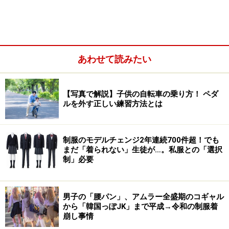
ました。
学校における「合理的配慮」とは、特別な支援が必要な
子どもがぶつかる困難を解消するための調整のこと。学
あわせて読みたい
校の過度な負担にならない範囲で、すべての学級・場で
提供されます（*1）。
【写真で解説】子供の自転車の乗り方！ ペダ
ルを外す正しい練習方法とは
制服のモデルチェンジ2年連続700件超！でも
まだ「着られない」生徒が…。私服との「選択
制」必要
男子の「腰パン」、アムラー全盛期のコギャル
から「韓国っぽJK」まで平成→令和の制服着
崩し事情