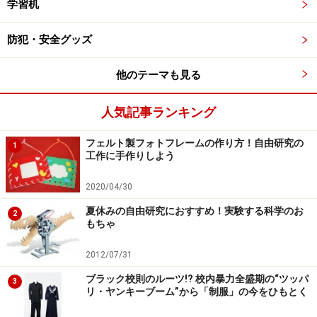
して、周囲の生徒が「快適でいいな」「ずるい」と思う
学習机
のであれば、それは制服について見直すタイミングなの
防犯・安全グッズ
かもしれません。誰にとってもよいルールを考える必要
があります。
他のテーマも見る
人気記事ランキング
ルールとは何か？ 校則廃止、服装自由… 生
徒たちの実践
フェルト製フォトフレームの作り方！自由研究の
1
工作に手作りしよう
4月なのに夏日になったある日、学校帰りの中学生たち
が、学ランのホックとシャツの第一ボタンだけを留め、
2020/04/30
前を全開にして歩いていました。
夏休みの自由研究におすすめ！実験する科学のお
2
もちゃ
学校で暑いと訴えたところ、先生に「学校の決まりで上
2012/07/31
着は脱いではいけない」と言われ、校則では「ホックと
ブラック校則のルーツ!? 校内暴力全盛期の“ツッパ
3
第一ボタンは必ず留める」と決まっている。さらに学校
リ・ヤンキーブーム”から「制服」の今をひもとく
の慣習で、制服の下に体育着やハーフパンツを着ていて