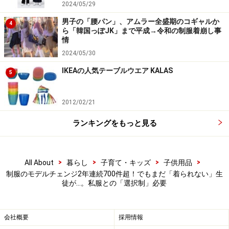
2024/05/29
とても暑い。そこでルールを守りつつ、暑さ対策をした
とのことでした。
男子の「腰パン」、アムラー全盛期のコギャルか
4
ら「韓国っぽJK」まで平成→令和の制服着崩し事
情
2024/05/30
冬でも「コートを着てはいけない」という校則がある学校も
あります。
IKEAの人気テーブルウエア KALAS
5
では、そこまでして守らなければいけない「ルール」と
2012/02/21
は、いったい何なのでしょうか。今、高校では、さまざ
まな取り組みがなされています。
ランキングをもっと見る
岐阜県立岐山高校は、髪型や服装に関する校則を、3週
間、試験的に廃止しました。その後、多くの生徒が校則
>
>
>
>
All About
暮らし
子育て・キッズ
子供用品
制服のモデルチェンジ2年連続700件超！でもまだ「着られない」生
廃止を支持しましたが、中には校則がなくなることによ
徒が…。私服との「選択制」必要
り学校のイメージが下がるという指摘もありました
（*3）。
会社概要
採用情報