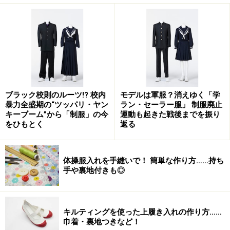
発達障害の子どもたちの社会的障壁と、それに対する合理的
配慮を視覚化したイラスト。合理的配慮は「全員が平等な結
果を得られるように必要なことを補う」という考え方です
（引用元： TEENS）（*2）
ブラック校則のルーツ!? 校内
モデルは軍服？消えゆく「学
2016年から公立の学校には義務化されていましたが、今
暴力全盛期の“ツッパリ・ヤン
ラン・セーラー服」 制服廃止
回の法改正により、これまで努力義務だった私立学校に
キーブーム”から「制服」の今
運動も起きた戦後までを振り
も、合理的配慮の提供が義務づけられました。
をひもとく
返る
体操服入れを手縫いで！ 簡単な作り方……持ち
さまざまな配慮があっても、制服を“着られ
手や裏地付きも◎
ない”生徒がいる
さて、モデルチェンジされた多くの制服には、さまざま
キルティングを使った上履き入れの作り方……
な「配慮」がなされていますが、それでも制服を“着られ
巾着・裏地つきなど！