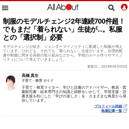
制服のモデルチェンジ2年連続700件超！
でもまだ「着られない」生徒が…。私服
との「選択制」必要
モデルチェンジが続き、ジェンダーマイノリティに配慮した制服が増え
ています。けれども、それでも「着られない」生徒がいます。合理的配
慮や制服に関する高校の取り組みなどから、学校のルール作りやマイノ
リティについて考えていきましょう。
更新日：
2024年06月03日
高橋 真生
子育て・教育 ガイド
子育て・教育ライター、学びと読書のアドバイザー。教員・図
書館司書・絵本専門士の知識と経験をいかして、学習支援・読
書支援を柱にした「学びの楽しさ」を、さまざまな角度から発
信しています。
プロフィール詳細
執筆記事一覧