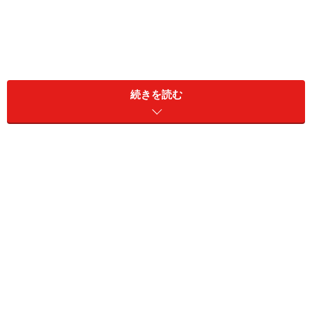
続きを読む
多くの学校で、男女兼用のブレザー、選択制のズボンと
スカートを採用しており、ネクタイやリボンは選択制や
廃止になることも。また、ウォッシャブルな制服も増え
ています。
障害者差別解消法が改正。学校における
「合理的配慮」とは
障害者差別解消法の改正により、2024年4月1日から、民
間事業者においても「合理的配慮の提供」が義務化され