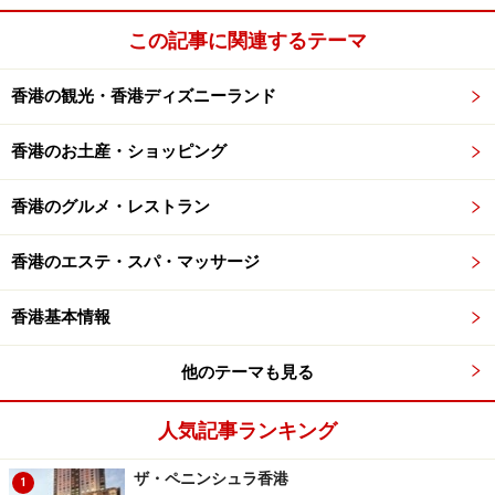
この記事に関連するテーマ
繁華街のいたるところに両替店が並ぶ。写真は特に両替店が
多く並ぶチムサーチョイ地区
香港の観光・香港ディズニーランド
香港のお土産・ショッピング
市内のほか、広東省各地やマカオからの高速船が発着するフ
ェリーターミナル内にも両替店が多い
香港のグルメ・レストラン
空港やフェリーターミナル内の両替店、市内の両替店、
香港のエステ・スパ・マッサージ
銀行、さらにホテルなど、どこでも両替可能ですが、中
でも両替店の数が非常に多いのは、観光客やビジネス客
香港基本情報
が多く訪れる香港島の
コーズウェイベイ
（銅鑼灣）、
セ
ントラル
（中環）、
ワンチャイ
（灣仔）周辺、カオルー
他のテーマも見る
ン（九龍）側では
チムサーチョイ
（尖沙咀）、
モンコッ
人気記事ランキング
ク
（旺角）といったエリア。さらに、国際キャッシュカ
ードやクレジットカードを使って市内に数多く設置され
ザ・ペニンシュラ香港
1
ている銀行ATMで直接現地通貨を引き出すこともできま