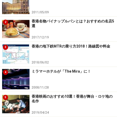
す。
2011/05/09
香港名物パイナップルパンとは？おすすめの名店5
2
選
2017/12/19
香港の地下鉄MTRの乗り方2018！路線図や料金
3
両替店の軒先に表示されるレート表。手数料の有無も含めて
じっくり検討しよう。写真はチョンキンマンション内（撮影
日：2011年7月24日）
2018/06/02
それぞれの両替スポットで一概にどこがお得というわけ
ミラマーホテルが「The Mira」に！
4
ではありませんが、空港に比べると市内の両替店、市内
の両替店でも、便利な場所より少し外れた場所にある方
2008/11/28
が良いレートを提示する傾向にあるよう。レート格差は
香港映画のおすすめ10選！香港が舞台・ロケ地の
最大20％くらいの開きがあります。
5
名作
両替店では、店頭に出しているレートに数パーセントの
2019/04/24