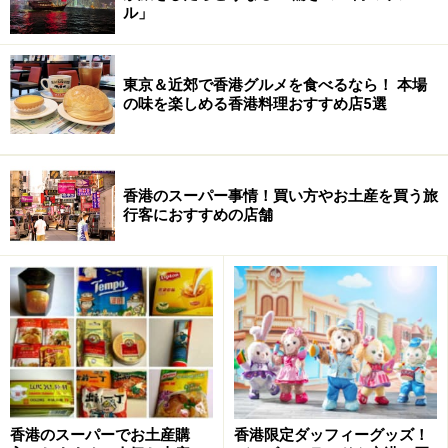
ル」
香港国際空港は出発、到着フロアの両方に複数の両替店があ
る。帰国前に香港ドルが余ってしまった場合は、香港で両替
東京＆近郊で香港グルメを食べるなら！ 本場
する方がお得
の味を楽しめる香港料理おすすめ店5選
国際通貨香港ドルは日本国内の銀行や空港の両替所での
取り扱いも多く、比較的容易に両替可能！なのですが、
流通量が少ない日本では、それだけ需要も少ないので、
香港のスーパー事情！買い方やお土産を買う旅
行客におすすめの店舗
一般的に実勢レートも悪くなってしまいがち……。
香港のスーパーでお土産購
香港限定ダッフィーグッズ！