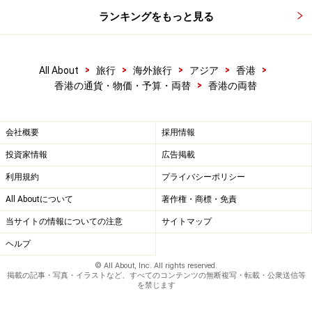
手数料を付加するところと、手数料込みの表示になって
ランキングをもっと見る
いるところがあるのでご確認を。
銀行の場合、両替1回あたりにいくらという手数料設定
>
>
>
>
>
All About
旅行
海外旅行
アジア
香港
をしていることもあり、小額の両替の際は不利になるこ
>
香港の通貨・物価・予算・両替
香港の両替
とも……。最近では、その銀行に口座を持つ人のみ両替に
応じるというところもあります。
会社概要
採用情報
投資家情報
広告掲載
カードを使ってATMから直接香港ドルを引き出す場合、
利用規約
プライバシーポリシー
キャッシングという扱いになるため手数料と金利がかか
All Aboutについて
著作権・商標・免責
りますが、それを考慮しても、レートは比較的良い方で
す。
当サイトの情報についての注意
サイトマップ
ヘルプ
為替相場は日々変動しているため、為替相場が閉まって
© All About, Inc. All rights reserved.
掲載の記事・写真・イラストなど、すべてのコンテンツの無断複写・転載・公衆送信等
いる夜間や休日は相場の変動リスク回避のためレートを
を禁じます
少し低めに変更する両替店も多く多くあります。両替す