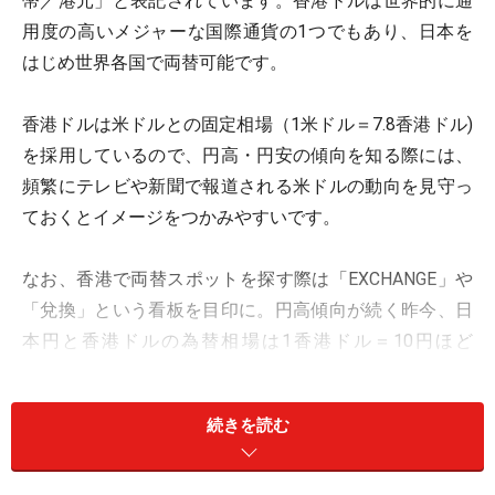
幣／港元」と表記されています。香港ドルは世界的に通
用度の高いメジャーな国際通貨の1つでもあり、日本を
はじめ世界各国で両替可能です。
香港ドルは米ドルとの固定相場（1米ドル＝7.8香港ドル)
を採用しているので、円高・円安の傾向を知る際には、
頻繁にテレビや新聞で報道される米ドルの動向を見守っ
ておくとイメージをつかみやすいです。
なお、香港で両替スポットを探す際は「EXCHANGE」や
「兌換」という看板を目印に。円高傾向が続く昨今、日
本円と香港ドルの為替相場は1香港ドル＝10円ほど
（2011年8月上旬現在）。
続きを読む