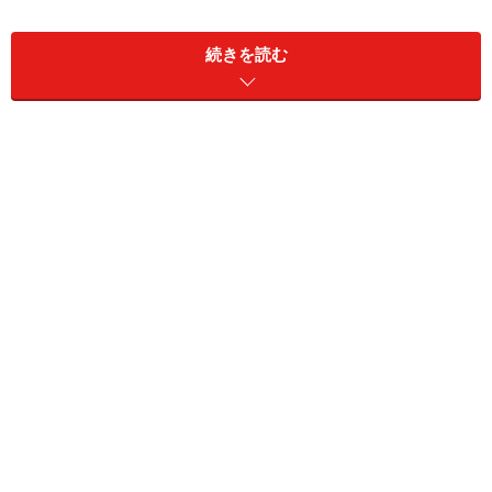
写真はホワイトゴールドとダイヤモンドのホワイトコン
続きを読む
ビネーションが美しいネックレス。ビスモチーフをあし
らったリングとフルパヴェのリングが立体的に絡み合っ
ています。ビスとふたつのリングをモチーフにさまざま
な可能性を生み出してきた「LOVE」コレクション。今秋
にも、動きを楽しみたいエアリーな新作が登場する予
定。新たなるクリエイションがますます楽しみです。
■問い合わせ
カルティエ カスタマー サービスセンター
ＴＥＬ：0120-301-757
http://www.cartier.jp/
※記事内容は執筆時点のものです。最新の内容をご確認くださ