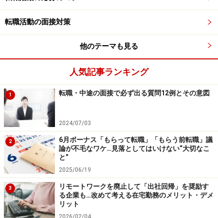
ては会社の運営ができるものでもありません。もちろ
転職活動の面接対策
ん、だれもが満足な人事ができればいいですが、仕事に
は多少の我慢が求められる場合も多く、時に不遇の時代
他のテーマも見る
を過ごすこともあるのかもしれません。転職という、い
わば伝家の宝刀を繰り返し抜いてきたタイプの人は、自
人気記事ランキング
然と転職回数もかさみます。一つの会社の勤務期間が短
転職・中途の面接で必ず出る質問12例とその意図
い会社が目立つようにもなります。
1
2024/07/03
※記事内容は執筆時点のものです。最新の内容をご確認くださ
い。
6月ボーナス「もらって転職」「もらう前転職」議
2
論が不毛なワケ…見落としてはいけない“大切なこ
と”
2025/06/19
次のページへ
1
/
2
リモートワークを廃止して「出社回帰」を奨励す
3
る企業も…改めて考える在宅勤務のメリット・デメ
リット
2026/02/04