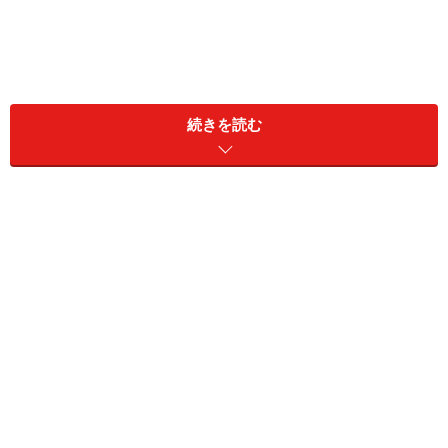
続きを読む
たかが退職理由、されど退職理由・・・
退職理由を言う時にいつも問題になるのは、本音と建前
の問題です。どこまで本音で話すべきか、だれもが悩む
ものです。
なぜ本音で言えないかと言うと、それは相手から誤解さ
れかねない微妙な状況がある場合や、自ら反省すべき辞
め方も中にはあるからです。一度あまり人には誇れない
ような辞め方をしただけで、その後の人生において毎回