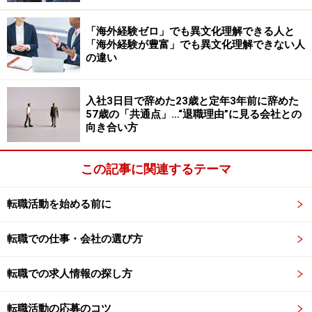
「海外経験ゼロ」でも異文化理解できる人と
会社は個人の都合よりも組織の都合を優先するため、時
「海外経験が豊富」でも異文化理解できない人
に不本意な人事異動があるものです。自分が希望した異
の違い
動先でないわけですから、当然本人には不満があること
でしょう。昇進の場合も話は同じです。
入社3日目で辞めた23歳と定年3年前に辞めた
57歳の「共通点」…“退職理由”に見る会社との
向き合い方
会社として決めたことに不満を感じたから即転職。よう
はこのような思考パターンを持つ人に対して、採用の現
この記事に関連するテーマ
場では警戒心を持っているのです。仕事に不満がないに
越したことはないのですが、
毎回自分が不服なことがあ
転職活動を始める前に
れば会社を辞めるという行動パターンを繰り返す人は、
おそらく新しい会社に入っても遅かれ早かれ会社の決断
転職での仕事・会社の選び方
を不満に感じる時が来て、その結末として会社を辞めて
しまいます。
転職での求人情報の探し方
転職活動の応募のコツ
会社としては、社員が不満に感じるたびに辞められてい