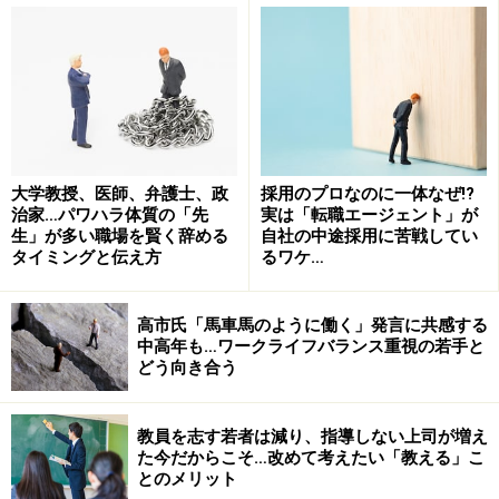
大学教授、医師、弁護士、政
採用のプロなのに一体なぜ!?
治家…パワハラ体質の「先
実は「転職エージェント」が
過去に起きたことは繰り返される
生」が多い職場を賢く辞める
自社の中途採用に苦戦してい
タイミングと伝え方
るワケ…
高市氏「馬車馬のように働く」発言に共感する
転職の履歴は消せない
中高年も…ワークライフバランス重視の若手と
どう向き合う
次に退職理由で嫌われるのは、「やりたい仕事ができな
くなったから辞めた」という話です。これは実際に転職
活動中の方から大変よく聞く退職理由であるため、この
教員を志す若者は減り、指導しない上司が増え
た今だからこそ…改めて考えたい「教える」こ
理由が採用企業から嫌がられることを意外に思う方もい
とのメリット
るかもしれません。