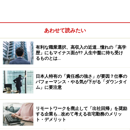
転職活動をするたびにそれを釈明しなければならないの
は、なかなか酷なことです。
その典型例は、人間関係の問題です。上司とうまくやれ
あわせて読みたい
なかったなど、ようは職場の人間関係が理由で辞めるこ
とは誰しもあるものですが、それを話すことで相手に与
有利な職業選択、高収入の近道…憧れの「高学
える印象は決して良いものではありません。というの
歴」にもマイナス面が!? 人生中盤に待ち受け
も、そこに本当にひどい上司の存在があったとしても、
るものとは…
その状況を説明することは自ずと以前働いていた会社の
悪口を言っているような印象を与えてしまいます。
日本人特有の「責任感の強さ」が要因？仕事の
パフォーマンス・やる気が下がる「ダウンタイ
ム」に要注意
リモートワークを廃止して「出社回帰」を奨励
する企業も…改めて考える在宅勤務のメリッ
ト・デメリット