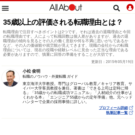
35歳以上の評価される転職理由とは？
転職理由で注目すべきポイントは2つです。それは過去の退職理由と今回
の転職理由です。人によって転職回数は個人差がありますが、過去の退
職理由の傾向を見るとその人の働く意欲や何を不満に思いがちであるか
など、その人の価値観や就労観が見えてきます。現職の会社からの転職
理由については、現在の役職や経験レベルに見合った正当な理由である
必要がありますので、慎重に回答の準備をすることが大切です。
更新日：
2015年05月19日
小松 俊明
転職のノウハウ・外資転職 ガイド
東京海洋大学教授。専門はグローバル教育／キャリア教育。サ
イバー大学客員教授を兼任。著書は「できる上司は定時に帰
る」「35歳からの転職成功マニュアル」「人材紹介の仕事がよ
くわかる本」「エンジニア55歳からの定年準備」他。元ヘッド
ハンターで企業の採用事情に詳しい。
プロフィール詳細
執筆記事一覧