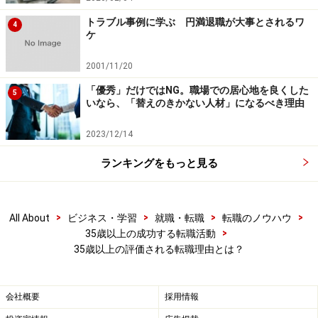
トラブル事例に学ぶ 円満退職が大事とされるワ
4
ケ
2001/11/20
「優秀」だけではNG。職場での居心地を良くした
5
いなら、「替えのきかない人材」になるべき理由
2023/12/14
ランキングをもっと見る
>
>
>
>
All About
ビジネス・学習
就職・転職
転職のノウハウ
>
35歳以上の成功する転職活動
35歳以上の評価される転職理由とは？
会社概要
採用情報