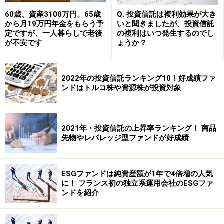
預金と投資が一か所でおこなえる
60歳、資産3100万円。65歳
Q. 投資信託は複利効果が大き
から月19万円年金をもらう予
いと聞きましたが、投資信託
販売担当者から丁寧なアドバイスをもらえる
定ですが、一人暮らしで老後
の複利はいつ発生するのでし
が不安です
ょうか？
注文ミスの心配がない
2022年の投資信託ランキング10！好成績ファ
投資ビギナーにとってはじめて証券会社の店舗に足を踏
ンドはトルコ株や資源株が投資対象
み入れるのはけっこう勇気が要るものですが、その点、
行き慣れた銀行の窓口であれば気楽に足を運べます。預
金と投資が同じ場所でこなせるのも便利。「お金をおろ
2021年・投資信託の上昇率ランキング！ 商品
しに来たついでに……」と気軽に資産運用の相談ができま
先物やレバレッジ型ファンドが好成績
す。
ESGファンドは純資産額が1年で4倍増の人気
相談ブースでは、販売担当者が親切・丁寧に商品選びの
に！ フランス初の独立系運用会社のESGファ
アドバイスをしてくれるはず。リスクやコストについ
ンドを紹介
て、専門用語の意味についてなど、知りたいことやわか
らないことは何でもその場で訊けるので、はじめて投資