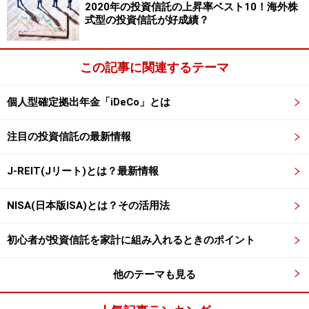
2020年の投資信託の上昇率ベスト10！海外株
信託を買う人も心強いでしょう。担当者に色々と相談す
式型の投資信託が好成績？
ることで自分の投資知識も深まります。
この記事に関連するテーマ
また、投資信託の購入手続きをとる際、「購入口数をひ
とケタ間違えた！」なんてことはネット取引ではありが
個人型確定拠出年金「iDeCo」とは
ちなミス。しかし窓口の購入なら、書面と口頭の両方で
確認するので正確に注文を出すことができます。
注目の投資信託の最新情報
一方のデメリットについては、
次のページ
でご説明しま
J-REIT(Jリート)とは？最新情報
しょう。
NISA(日本版ISA)とは？その活用法
※記事内容は執筆時点のものです。最新の内容をご確認くださ
い。
初心者が投資信託を家計に組み入れるときのポイント
本記事の内容は一般的な情報提供を目的としており、特定の金融
商品や投資行動を推奨するものではありません。
投資や資産運用に関する最終的なご判断はご自身の責任において
他のテーマも見る
行ってください。
掲載情報の正確性・完全性については十分に配慮しております
が、その内容を保証するものではなく、これに基づく損失・損害