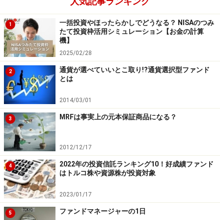
人気記事ランキング
などについて当社は一切の責任を負いません。
最新の情報や詳細については、必ず各金融機関やサービス提供者
一括投資やほったらかしでどうなる？ NISAのつみ
の公式情報をご確認ください。
1
たて投資枠活用シミュレーション【お金の計算
機】
2025/02/28
次のページへ
1
/
3
通貨が選べていいとこ取り!?通貨選択型ファンド
2
とは
2014/03/01
MRFは事実上の元本保証商品になる？
3
2012/12/17
2022年の投資信託ランキング10！好成績ファンド
4
はトルコ株や資源株が投資対象
2023/01/17
ファンドマネージャーの1日
5