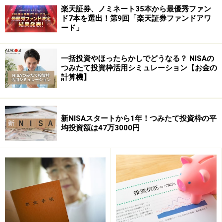
楽天証券、ノミネート35本から最優秀ファン
ド7本を選出！第9回「楽天証券ファンドアワ
ード」
一括投資やほったらかしでどうなる？ NISAの
つみたて投資枠活用シミュレーション【お金の
計算機】
新NISAスタートから1年！つみたて投資枠の平
均投資額は47万3000円
投資信託を銀行窓口で購入するメリットと
は？
銀行の窓口で投資信託を買うメリットには以下のことが
あげられます。
気軽に相談に行ける