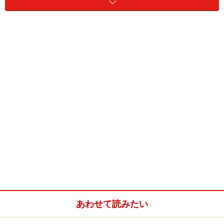
体の残高のうちの約4割を占めるまでに広がっていま
す。
「定期預金の満期時に担当者から投資信託を勧められ
て」など銀行からのアプロ―チが投信デビューのきっか
けとなる人も多く、「つきあいのある銀行」という安心
感もあって購入にいたるケースは多いようです。
とはいえ、本当に自分のニーズに合った購入先なのかど
うか、購入前にしっかりと検討しておきたいもの。銀行
で投資信託を購入するメリットやデメリットについてお
さえておきましょう。
あわせて読みたい