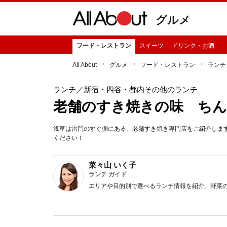
グルメ
フード・レストラン
スイーツ
ドリンク・お酒
All About
グルメ
フード・レストラン
ランチ
ランチ
／新宿・四谷・都内その他のランチ
老舗のすき焼きの味 ちん
浅草は雷門のすぐ側にある、老舗すき焼き専門店をご紹介しま
ください！
菜々山 いく子
ランチ ガイド
エリアや目的別で選べるランチ情報を紹介。野菜