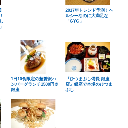
】
2017年トレンド予測！ヘ
！
ルシーなのに大満足な
し
「GYG」
」
1日10食限定の超贅沢ハ
『ひつまぶし備長 銀座
ンバーグランチ1500円＠
店』銀座で本場のひつま
銀座
ぶし