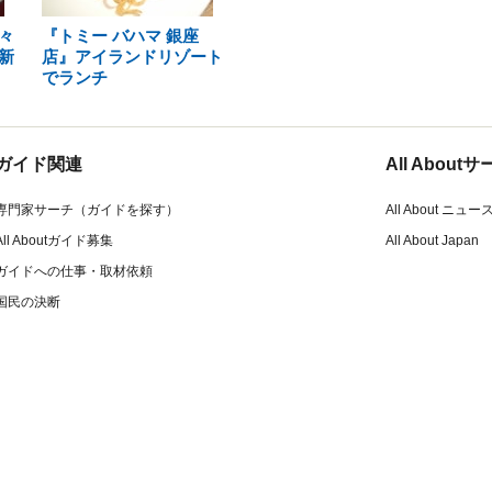
々
『トミー バハマ 銀座
新
店』アイランドリゾート
でランチ
ガイド関連
All Abou
専門家サーチ（ガイドを探す）
All About ニュー
All Aboutガイド募集
All About Japan
ガイドへの仕事・取材依頼
国民の決断