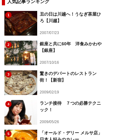
人気記事ランキング
丑の日は川越へ！うなぎ茶屋ひ
1
ろ【川越】
2007/07/23
銀座と共に60年 洋食みかわや
2
【銀座】
2007/10/16
驚きのデパートのレストラン
3
街！【新宿】
2009/02/19
ランチ接待 ７つの必勝テクニ
4
ック！
2009/05/26
「オールド・デリー メルサ店」
5
日本人好みのカレー