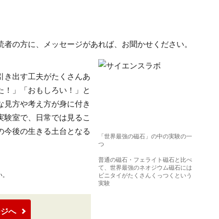
読者の方に、メッセージがあれば、お聞かせください。
引き出す工夫がたくさんあ
た！」「おもしろい！」と
な見方や考え方が身に付き
実験室で、日常では見るこ
の今後の生きる土台となる
「世界最強の磁石」の中の実験の一
つ
普通の磁石・フェライト磁石と比べ
て、世界最強のネオジウム磁石には
い。
ビニタイがたくさんくっつくという
実験
ージへ