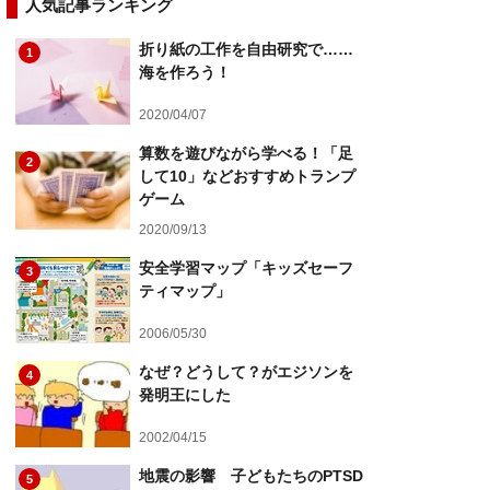
人気記事ランキング
折り紙の工作を自由研究で……
1
海を作ろう！
2020/04/07
算数を遊びながら学べる！「足
2
して10」などおすすめトランプ
ゲーム
2020/09/13
安全学習マップ「キッズセーフ
3
ティマップ」
2006/05/30
なぜ？どうして？がエジソンを
4
発明王にした
2002/04/15
地震の影響 子どもたちのPTSD
5