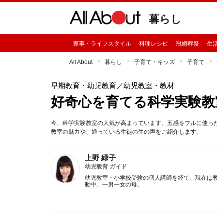
暮らし
家事・ライフスタイル
料理レシピ
冠婚葬祭
生
All About
暮らし
子育て・キッズ
子育て
早期教育・幼児教育
／幼児教室・教材
好奇心を育てる科学実験教
今、科学実験教室の人気が高まっています。五感をフルに使っ
教室の魅力や、通っている生徒の生の声をご紹介します。
上野 緑子
幼児教育 ガイド
幼児教室・小学校受験の個人講師を経て、現在は
動中。一男一女の母。