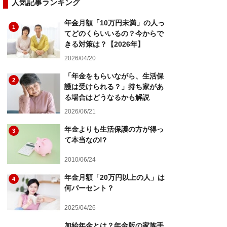
人気記事ランキング
年金月額「10万円未満」の人っ
1
てどのくらいいるの？今からで
きる対策は？【2026年】
2026/04/20
「年金をもらいながら、生活保
2
護は受けられる？」持ち家があ
る場合はどうなるかも解説
2026/06/21
年金よりも生活保護の方が得っ
3
て本当なの!?
2010/06/24
年金月額「20万円以上の人」は
4
何パーセント？
2025/04/26
加給年金とは？年金版の家族手