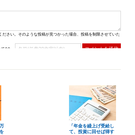
万
「年金を繰上げ受給し
を
て、投資に回せば得す