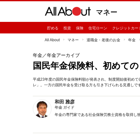
マネー
貯める
投資
保険
住宅ローン
クレジットカー
All About
マネー
退職金・老後のお金
年金
年金
／年金アーカイブ
国民年金保険料、初めての
平成23年度の国民年金保険料額が発表され、制度開始後初め
レ」。一方の国民年金を受け取る方も引き下げられる見通しで
和田 雅彦
年金 ガイド
年金の専門家である社会保険労務士資格を取得し