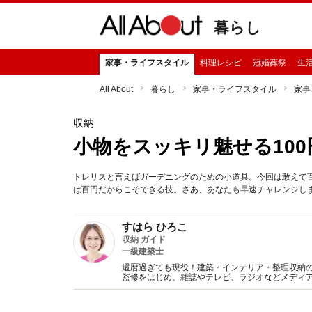
暮らし
家事・ライフスタイル
料理レシピ
冠婚葬祭
生
All About
暮らし
家事・ライフスタイル
家事
収納
小物をスッキリ魅せる100
トレリスと言えばガーデニングのための小道具。今回は敢えて
は百円だからこそできる技。さあ、あなたも早速チャレンジし
すはら ひろこ
収納 ガイド
一級建築士
還暦過ぎても現役！建築・インテリア・整理収納
監修をはじめ、雑誌やテレビ、ラジオなどメディア
開催。プロとして共働き主婦の目線から追求した