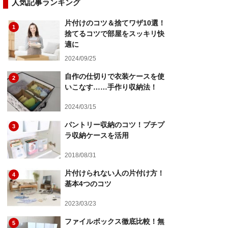
人気記事ランキング
片付けのコツ＆捨てワザ10選！
1
捨てるコツで部屋をスッキリ快
適に
2024/09/25
自作の仕切りで衣装ケースを使
2
いこなす……手作り収納法！
2024/03/15
パントリー収納のコツ！プチプ
3
ラ収納ケースを活用
2018/08/31
片付けられない人の片付け方！
4
基本4つのコツ
2023/03/23
ファイルボックス徹底比較！無
5