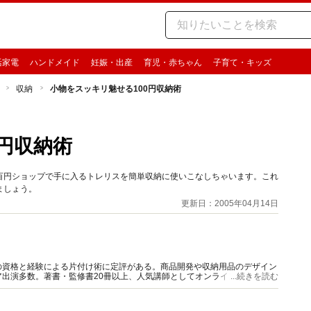
活家電
ハンドメイド
妊娠・出産
育児・赤ちゃん
子育て・キッズ
収納
小物をスッキリ魅せる100円収納術
円収納術
百円ショップで手に入るトレリスを簡単収納に使いこなしちゃいます。これ
ましょう。
更新日：2005年04月14日
の資格と経験による片付け術に定評がある。商品開発や収納用品のデザイン
出演多数。著書・監修書20冊以上、人気講師としてオンラインセミナーを
...続きを読む
メソッドが好評。